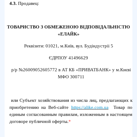
4.3.
Продавец:
ТОВАРИСТВО З ОБМЕЖЕНОЮ ВІДПОВІДАЛЬНІСТЮ
«ЕЛАЙК»
Реквізити: 01021, м.Київ, вул. Будіндустріі 5
ЄДРПОУ 41496629
р/р №26009052605772 в АТ КБ «ПРИВАТБАНК» у м.Києві
МФО 300711
или Субъект хозяйствования из числа лиц, предлагающих к
приобретению на Веб-сайте
https://alike.com.ua
Товар по
единым согласованным правилам, изложенным в настоящем
договоре публичной оферты.
*