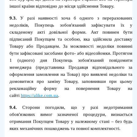
іншої країни відповідно до місця здійснення Товару.
9.3.
У разі наявності хоча б одного з перерахованих
недоліків, Покупець зобов'язаний зафіксувати їх у
складеному акті довільної форми. Акт повинен бути
підписаний Покупцем та особою, яка здійснила доставку
Товару або Продавцем. За можливості недоліки повинні
бути зафіксовані засобами фото- або відеозйомки. Протягом
1 (одного) дня Покупець зобов'язаний повідомити
менеджера (представника Продавця відповідального за
оформлення замовлення на Товар) про виявлені недоліки та
домовитися про заміну Товару, заповнивши при цьому
рекламаційну форму на повернення Товару на
сайті
https://alike.com.ua
.
9.4.
Сторони погодили, що у разі недотримання
обов'язкових вимог зазначеної процедури, визнається
отримання Покупцем Товару у належному стані – без будь
яких механічних пошкоджень та повної комплектності.