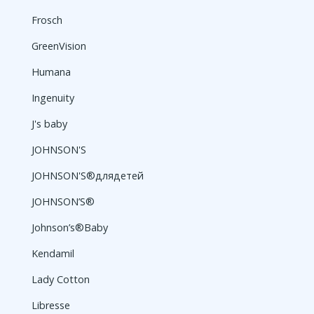
Frosch
GreenVision
Humana
Ingenuity
J's baby
JOHNSON'S
JOHNSON'S®длядетей
JOHNSON’S®
Johnson’s®Baby
Kendamil
Lady Cotton
Libresse