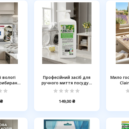
і вологі
Професійний засіб для
Мило го
прибирання
ручного миття посуду...
Clai
.
 ₴
149,00 ₴