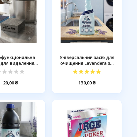
офункціональна
Універсальний засіб для
 для видалення
очищення Lavandera з...
бруду...
20,00 ₴
130,00 ₴