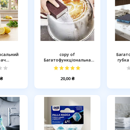
ерсальний
copy of
Багат
вач
Багатофункціональна
губка
ник...
губка для видалення...
 ₴
20,00 ₴