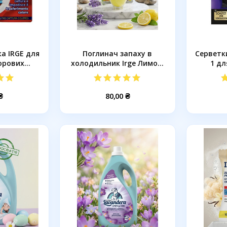
а IRGE для
Поглинач запаху в
Серветки
рових...
холодильник Irge Лимон,
1 дл
30 г...
₴
80,00 ₴