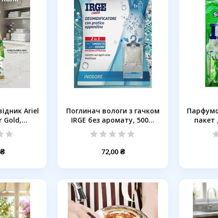
ідник Ariel
Поглинач вологи з гачком
Парфумо
 Gold,...
IRGE без аромату, 500...
пакет 
 ₴
72,00 ₴