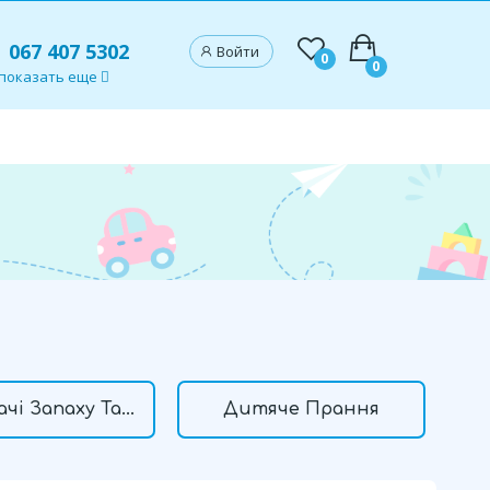
067 407 5302
Войти
0
0
показать еще
чі Запаху Та...
Дитяче Прання