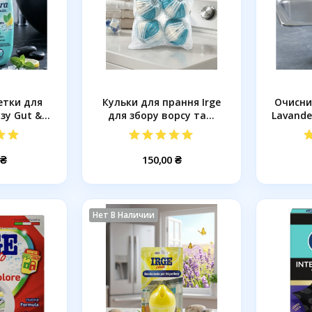
етки для
Кульки для прання Irge
Очисни
у Gut &...
для збору ворсу та...
Lavande
 ₴
150,00 ₴
Нет В Наличии