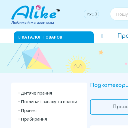
РУС
Любимый магазин мам
Пр
КАТАЛОГ ТОВАРОВ
Подкатегор
Дитяче прання
Поглиначі запаху та вологи
Пран
Прання
Прибирання