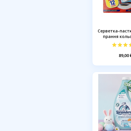
Серветка-пастк
прання кольо
89,00 