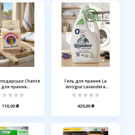
сподарське Chante
Гель для прання La
r для прання...
Antigue Lavandera
Natural...
110,00 ₴
420,00 ₴