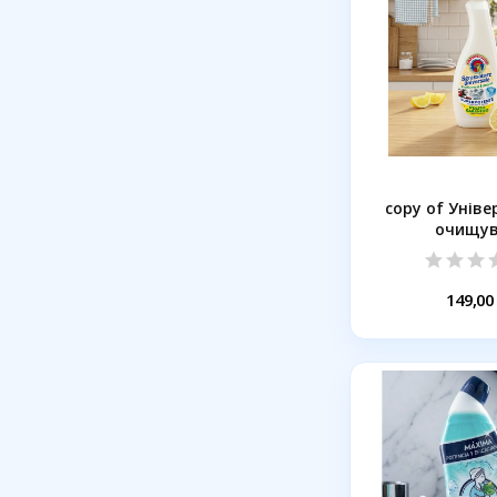
copy of Унів
очищу
плямовивід
149,00