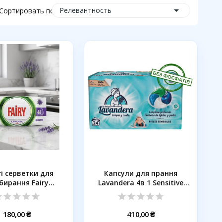

Релевантность
Сортировать по:
і серветки для
Капсули для прання
бирання Fairy
Lavandera 4в 1 Sensitive
Лаванда,...
для...
180,00 ₴
410,00 ₴