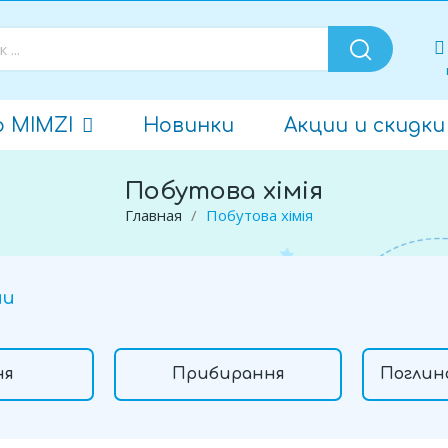
о MIMZI
Новинки
Акции и скидки
Побутова хімія
Главная
Побутова хімія
ии
ня
Прибирання
Поглина