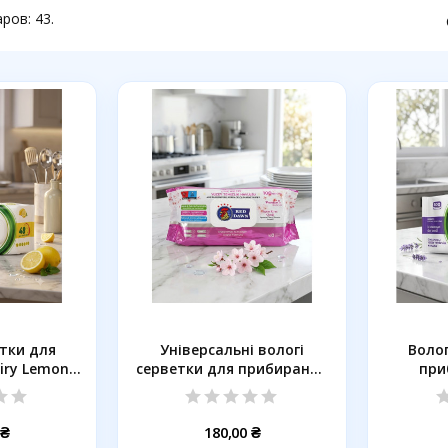
ров: 43.
етки для
Універсальні вологі
Волог
iry Lemon,
серветки для прибирання
при
т
Red...
 ₴
180,00 ₴