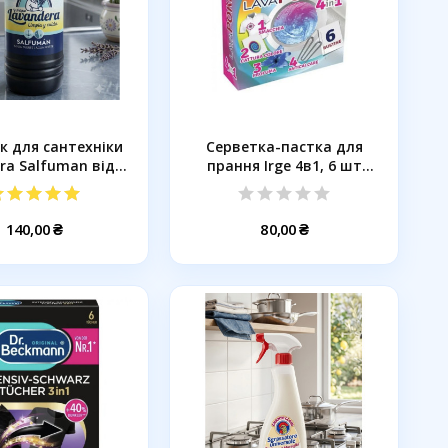
к для сантехніки
Серветка-пастка для
ra Salfuman від...
прання Irge 4в1, 6 шт
(033382)
140,00 ₴
80,00 ₴