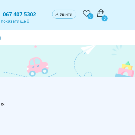
067 407 5302
Увійти
0
0
показати ще
и
ня.