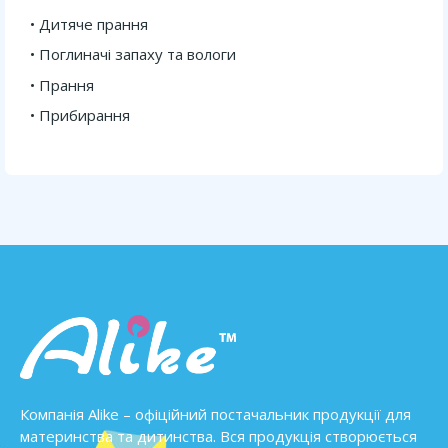
Дитяче прання
Поглиначі запаху та вологи
Прання
Прибирання
Компанія Alike – офіційний постачальник продукції для
материнства та дитинства. Вся продукція створюється