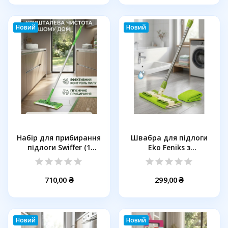
Новий
Новий
Набір для прибирання
Швабра для підлоги
підлоги Swiffer (1
Eko Feniks з
швабра,...
телескопічною...
710,00 ₴
299,00 ₴
Новий
Новий