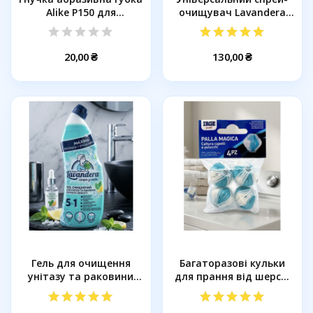
Alike P150 для
очищувач Lavandera
видалення...
Amoníaco...
20,00 ₴
130,00 ₴
Гель для очищення
Багаторазові кульки
унітазу та раковини
для прання від шерсті
Lavandera...
та...