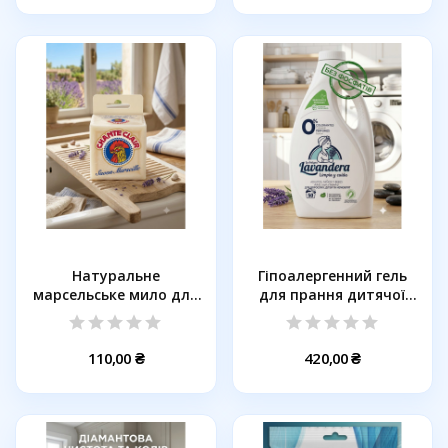
Натуральне
Гіпоалергенний гель
марсельське мило для
для прання дитячої
ручного прання...
та...
110,00 ₴
420,00 ₴