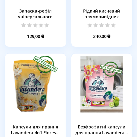
Запаска-рефіл
Рідкий кисневий
універсального
плямовивідник
знежирювача...
Lavandera Oxigeno...
129,00 ₴
240,00 ₴
Капсули для прання
Безфосфатні капсули
Lavandera 4в1 Flores...
для прання Lavandera 4