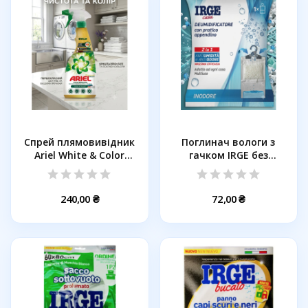
Спрей плямовивідник
Поглинач вологи з
Ariel White & Color
гачком IRGE без
Gold,...
аромату, 500...
240,00 ₴
72,00 ₴