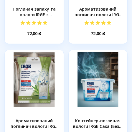
Поглинач запаху та
Ароматизований
вологи IRGE з
поглинач вологи IRGE
підвіскою...
Casa «Білий...
72,00 ₴
72,00 ₴
Ароматизований
Контейнер-поглинач
поглинач вологи IRGE
вологи IRGE Casa (Без...
Casa «Алое...