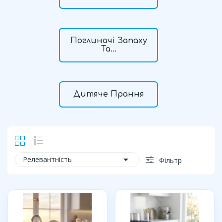
Поглиначі Запаху
Та...
Дитяче Прання

Релевантність
Фільтр