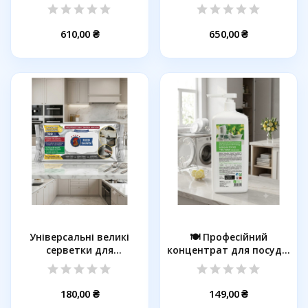
в 1...
610,00 ₴
650,00 ₴
Універсальні великі
🍽️ Професійний
серветки для
концентрат для посуду:
прибирання RED...
BILYSNA...
180,00 ₴
149,00 ₴