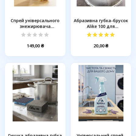
Спрей універсального
Абразивна губка-брусок
знежирювача
Alike 100 для
ChanteClair...
видалення...
149,00 ₴
20,00 ₴
Гнучка абразивна губка
Універсальний спрей-