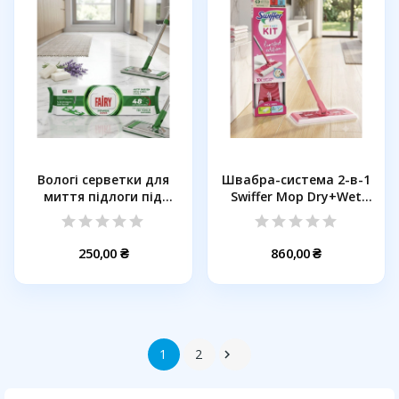
Вологі серветки для
Швабра-система 2-в-1
миття підлоги під
Swiffer Mop Dry+Wet
швабру...
Kit...
250,00 ₴
860,00 ₴
1
2
