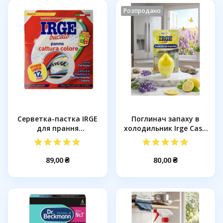
Розпродано
Серветка-пастка IRGE
Поглинач запаху в
для прання
холодильник Irge Casa
кольорових...
Лимон...
89,00 ₴
80,00 ₴