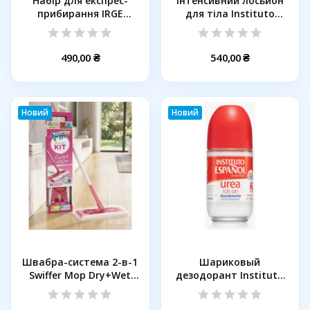
Набір для експрес-
Інтенсивний лосьйон
прибирання IRGE
для тіла Instituto
DuoSweep 5 в...
Español...
490,00 ₴
540,00 ₴
Новий
Новий
Швабра-система 2-в-1
Шариковый
Swiffer Mop Dry+Wet
дезодорант Instituto
Kit...
Espanol Urea...