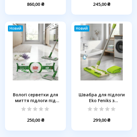
860,00 ₴
245,00 ₴
Новий
Новий
Вологі серветки для
Швабра для підлоги
миття підлоги під
Eko Feniks з
швабру...
телескопічною...
250,00 ₴
299,00 ₴