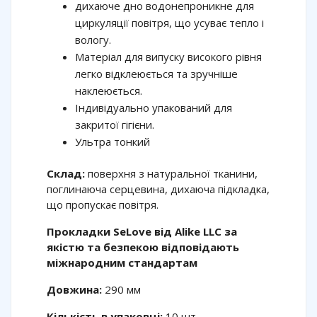
дихаюче дно водонепроникне для
циркуляції повітря, що усуває тепло і
вологу.
Матеріал для випуску високого рівня
легко відклеюється та зручніше
наклеюється.
Індивідуально упакований для
закритої гігієни.
Ультра тонкий
Склад:
поверхня з натуральної тканини,
поглинаюча серцевина, дихаюча підкладка,
що пропускає повітря.
Прокладки SeLove від Alike LLC за
якістю та безпекою відповідають
міжнародним стандартам
Довжина:
290 мм
Кількість в упаковці:
10 шт