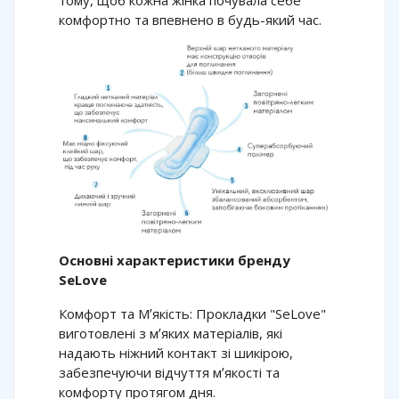
тому, щоб кожна жінка почувала себе
комфортно та впевнено в будь-який час.
Основні характеристики бренду
SeLove
Комфорт та Мʼякість: Прокладки "SeLove"
виготовлені з мʼяких матеріалів, які
надають ніжний контакт зі шикірою,
забезпечуючи відчуття мʼякості та
комфорту протягом дня.