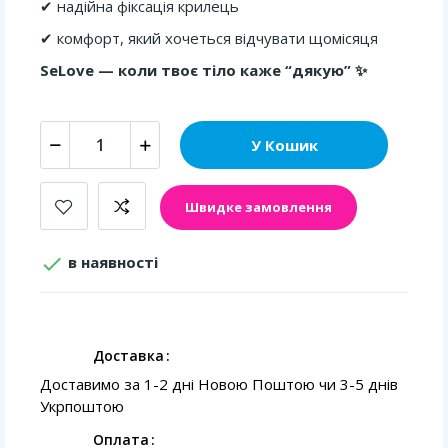
✔ надійна фіксація крилець
✔ комфорт, який хочеться відчувати щомісяця
SeLove — коли твоє тіло каже “дякую” ✨
У Кошик
Швидке замовлення

в наявності
Доставка
Доставимо за 1-2 дні Новою Поштою чи 3-5 днів
Укрпоштою
Оплата