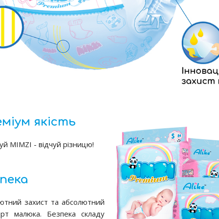
міум якість
уй MIMZI - відчуй різницю!
пека
ютний захист та абсолютний
рт малюка. Безпека складу