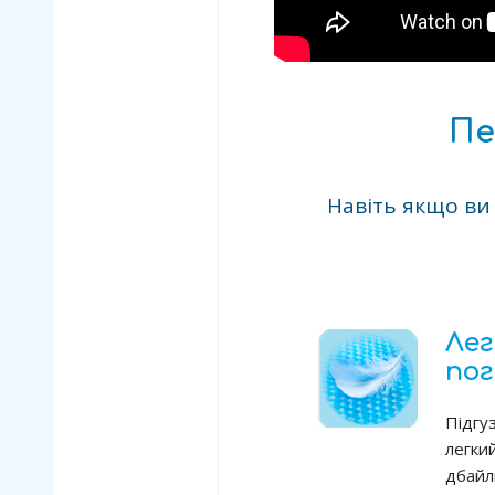
Пе
Навіть якщо ви
Лег
пог
Підгу
легк
дбайл