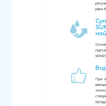
регу
рівні 
Су
SU
най
Осно
підгу
MIMZI
Ви
При в
викор
техн
ство
проду