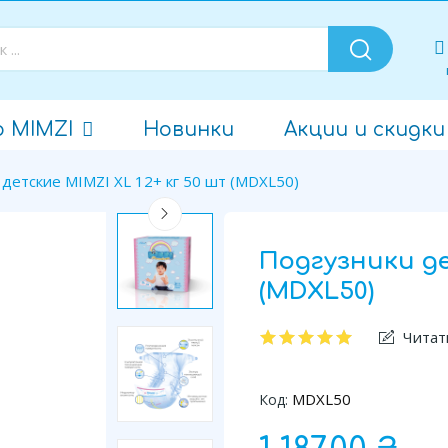
о MIMZI
Новинки
Акции и скидки
детские MIMZI XL 12+ кг 50 шт (MDXL50)
Подгузники де
(MDXL50)
Читат
MDXL50
Код: