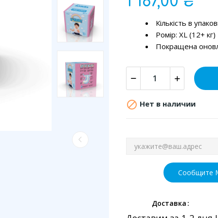
1 187,00 ₴
Кількість в упако
Ромір: XL (12+ кг)
Покращена оновл

Нет в наличии
Сообщите М
Доставка