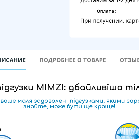
Доставим за 1-2 дня
Оплата
При получении, карт
ПИСАНИЕ
ПОДРОБНЕЕ О ТОВАРЕ
ОТЗЫ
підгузки MIMZI: дбайливіша ті
 ваше маля задоволені підгузками, якими за
знайте, може бути ще краще!