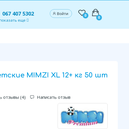
067 407 5302
Войти
0
0
показать еще
тские MIMZI XL 12+ кг 50 шт
ь отзывы (
4
)
Написать отзыв