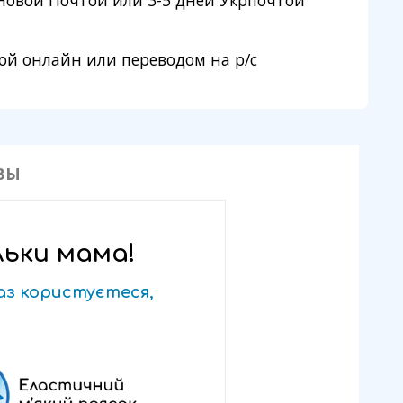
 Новой Почтой или 3-5 дней Укрпочтой
ой онлайн или переводом на p/с
ВЫ
льки мама!
раз користуєтеся,