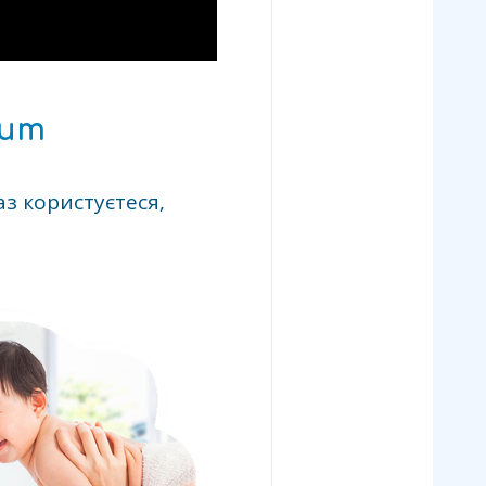
ium
з користуєтеся,