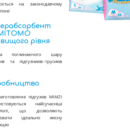
люється на законодавчому
Японії
перабсорбент
MITOMO
вищого рівня
ва поглинаючого шару
зків та підгузників–трусиків
робництво
иготовленні підгузків MIMZI
истовуються найсучасніші
ології, що дозволяють
рювати ідеально якісну
кцію