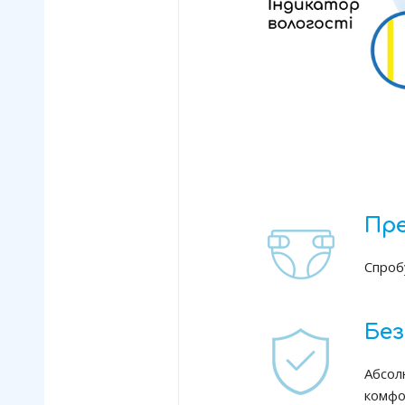
Пре
Спроб
Без
Абсол
комфо