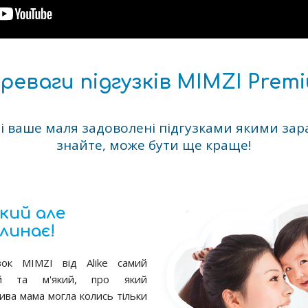
реваги підгузків MIMZI Prem
 і ваше маля задоволені підгузками якими зара
знайте, може бути ще краще!
кий але
линає!
зок MIMZI від Alike самий
ий та м'який, про який
ива мама могла колись тільки