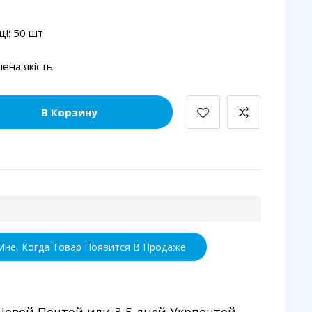
вці: 50 шт
ена якість
В Корзину
не, Когда Товар Появится В Продаже