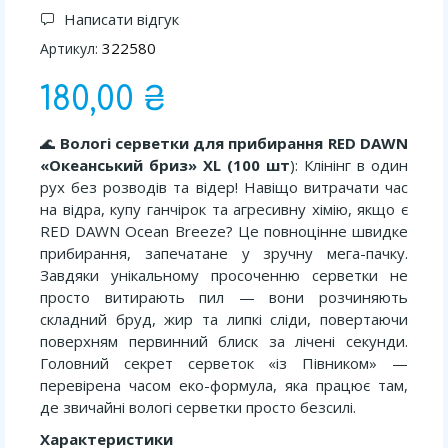
Написати відгук
322580
Артикул:
180,00 ₴
🌊
Вологі серветки для прибирання RED DAWN
«Океанський бриз» XL (100 шт
): Клінінг в один
рух без розводів та відер! Навіщо витрачати час
на відра, купу ганчірок та агресивну хімію, якщо є
RED DAWN Ocean Breeze? Це повноцінне швидке
прибирання, запечатане у зручну мега-пачку.
Завдяки унікальному просоченню серветки не
просто витирають пил — вони розчиняють
складний бруд, жир та липкі сліди, повертаючи
поверхням первинний блиск за лічені секунди.
Головний секрет серветок «із Півником» —
перевірена часом еко-формула, яка працює там,
де звичайні вологі серветки просто безсилі.
Характеристики