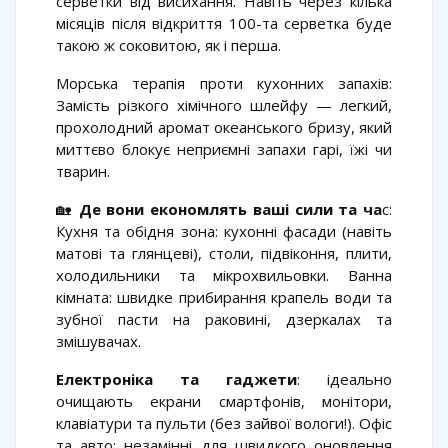
серветки від висихання. Навіть через кілька
місяців після відкриття 100-та серветка буде
такою ж соковитою, як і перша.
Морська терапія проти кухонних запахів:
Замість різкого хімічного шлейфу — легкий,
прохолодний аромат океанського бризу, який
миттєво блокує неприємні запахи гарі, їжі чи
тварин.
🏡
Де вони економлять ваші сили та ча
с:
Кухня та обідня зона: кухонні фасади (навіть
матові та глянцеві), столи, підвіконня, плити,
холодильники та мікрохвильовки. Ванна
кімната: швидке прибирання крапель води та
зубної пасти на раковині, дзеркалах та
змішувачах.
Електроніка та гаджети
: ідеально
очищають екрани смартфонів, монітори,
клавіатури та пульти (без зайвої вологи!). Офіс
та авто: незамінні для швидкого оновлення