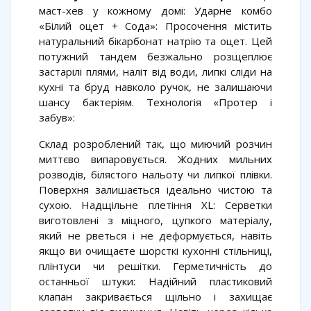
маст-хев у кожному домі: Ударне комбо
«Білий оцет + Сода»: Просочення містить
натуральний бікарбонат натрію та оцет. Цей
потужний тандем безжально розщеплює
застарілі плями, наліт від води, липкі сліди на
кухні та бруд навколо ручок, не залишаючи
шансу бактеріям. Технологія «Протер і
забув»:
Склад розроблений так, що миючий розчин
миттєво випаровується. Жодних мильних
розводів, білястого нальоту чи липкої плівки.
Поверхня залишається ідеально чистою та
сухою. Надщільне плетіння XL: Серветки
виготовлені з міцного, цупкого матеріалу,
який не рветься і не деформується, навіть
якщо ви очищаєте шорсткі кухонні стільниці,
плінтуси чи решітки. Герметичність до
останньої штуки: Надійний пластиковий
клапан закривається щільно і захищає