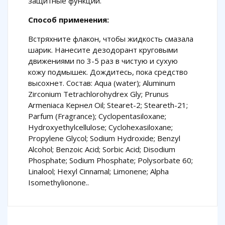
защитные функции.
Способ применения:
Встряхните флакон, чтобы жидкость смазала
шарик. Нанесите дезодорант круговыми
движениями по 3-5 раз в чистую и сухую
кожу подмышек. Дождитесь, пока средство
высохнет. Состав: Aqua (water); Aluminum
Zirconium Tetrachlorohydrex Gly; Prunus
Armeniaca Кернел Оil; Stearet-2; Steareth-21;
Parfum (Fragrance); Cyclopentasiloxane;
Нydroxyethylcellulose; Сyclohexasiloxane;
Рropylene Glycol; Sodium Нydroxide; Вenzyl
Аlcohol; Benzoic Аcid; Sorbic Аcid; Disodium
Рhosphate; Sodium Рhosphate; Polysorbate 60;
Linalool; Нexyl Сinnamal; Limonene; Alpha
Isomethylionone..