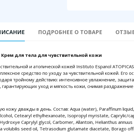
ПИСАНИЕ
ПОДРОБНЕЕ О ТОВАРЕ
ОТЗЫ
AS Крем для тела для чувствительной кожи
вствительной и атопической кожей Instituto Espanol ATOPICA
мплексное средство по уходу за чувствительной кожей. Его 
даря тройному действию: интенсивное увлажнение, защита 
 гарантирующих уход и мягкость кожи, снимая раздражение 
кожу дважды в день. Состав: Aqua (water), Paraffinum liquid, 
lcohol, Cetearyl ethylhexanoate, Isopropyl myristate, Caprylic/cap
 Hydroxye Caprylyl glycol, Carbomer, Allantoin, Helianthus annuu
a volubilis seed oil, Tetrasodium glutamate diacetate, Borago offi