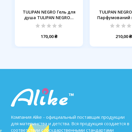
я
TULIPAN NEGRO Гель для
TULIPAN NEGRO
душа TULIPAN NEGRO...
Парфумований 
душу...
170,00 ₴
210,00 ₴
Компания Alike - официальный поставщик продукции
для материнства и детства. Вся продукция создается в
соответствии с государственными стандартами