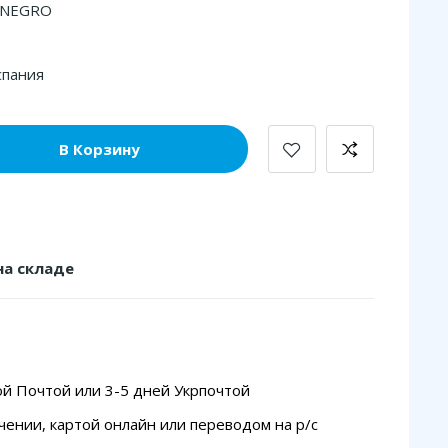
 NEGRO
спания
В Корзину
на складе
ой Почтой или 3-5 дней Укрпочтой
чении, картой онлайн или переводом на p/с