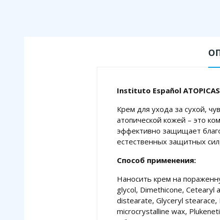
О
Instituto Español ATOPIC
Крем для ухода за сухой, чу
атопической кожей – это ко
эффективно защищает благо
естественных защитных сил,
Способ применения:
Наносить крем на пораженную 
glycol, Dimethicone, Cetearyl a
distearate, Glyceryl stearace,
microcrystalline wax, Plukeneti