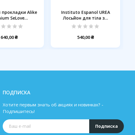
ні прокладки Alike
Instituto Espanol UREA
ium SeLove...
Лосьйон для тіла з...
640,00 ₴
540,00 ₴
ПОДПИСКА
Хотите первым знать об акциях и новинках? -
Подпишитесь!
Подписка