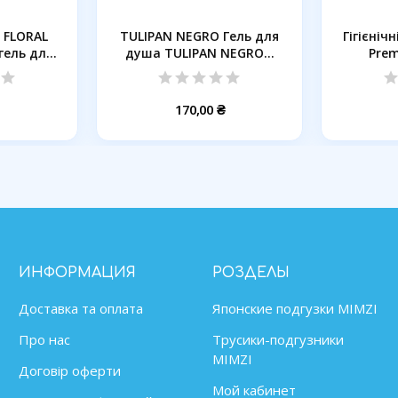
 FLORAL
TULIPAN NEGRO Гель для
Гігієніч
гель для
душа TULIPAN NEGRO...
Prem
170,00 ₴
ИНФОРМАЦИЯ
РОЗДЕЛЫ
Доставка та оплата
Японские подгузки MIMZІ
Про нас
Трусики-подгузники
MIMZI
Договір оферти
Мой кабинет