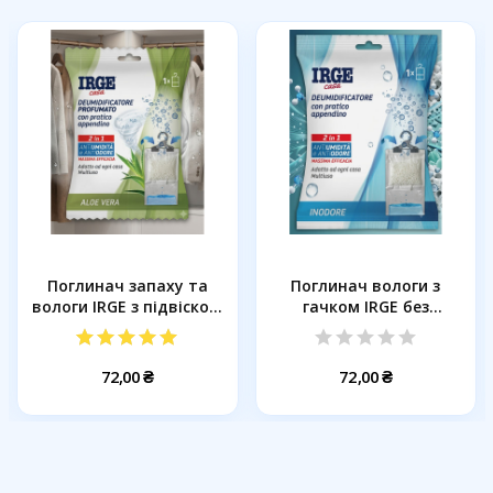
Поглинач запаху та
Поглинач вологи з
вологи IRGE з підвіскою
гачком IRGE без
Алоє...
аромату, 500...
72,00 ₴
72,00 ₴