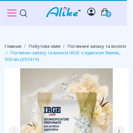
0
Главная
Побутова хімія
Поглиначі запаху та вологи
Поглинач запаху та вологи IRGE з підвіскою Ваніль,
500 мл (055414)