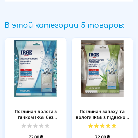
В этой категории 5 товаров:
Поглинач вологи з
Поглинач запаху та
гачком IRGE без
вологи IRGE з підвіскою
аромату, 500...
Алоє...
72,00 ₴
72,00 ₴