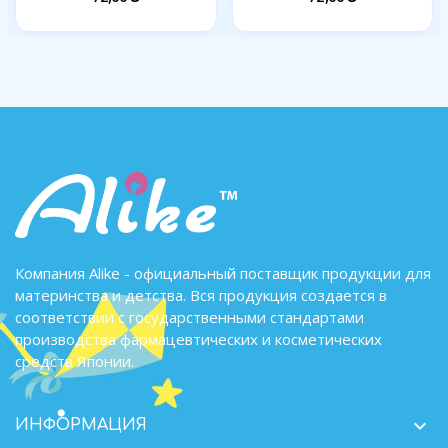
Компания Alike - официальный поставщик продукции для
материнства и детства. Вся продукция создается в
соответствии с государственными стандартами
производства фармацевтических и косметических
средств Японии.

ИНФОРМАЦИЯ