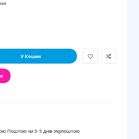
ная
У Кошик
я
вою Поштою чи 3-5 днів Укрпоштою