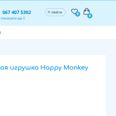
067 407 5302
Увійти
0
0
показати ще
и
я игрушка Happy Monkey