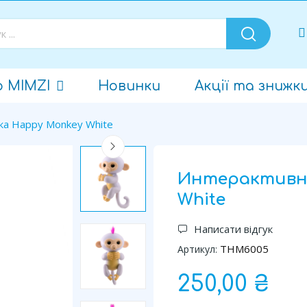
о MIMZI
Новинки
Акції та знижк
ка Happy Monkey White
Интерактивна
White
Написати відгук
THM6005
Артикул:
250,00 ₴