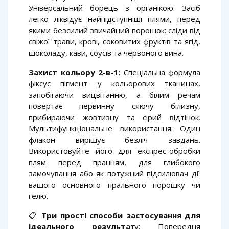
Універсальний борець з органікою: Засіб
легко ліквідує найпідступніші плями, перед
якими безсилий звичайний порошок: сліди від
свіжої трави, крові, соковитих фруктів та ягід,
шоколаду, кави, соусів та червоного вина.
Захист кольору 2-в-1:
Спеціальна формула
фіксує пігмент у кольорових тканинах,
запобігаючи вицвітанню, а білим речам
повертає первинну сяючу білизну,
прибираючи жовтизну та сірий відтінок.
Мультифункціональне використання: Один
флакон вирішує безліч завдань.
Використовуйте його для експрес-обробки
плям перед пранням, для глибокого
замочування або як потужний підсилювач дії
вашого основного прального порошку чи
гелю.
📋
Три прості способи застосування для
ідеального результа
ту: Попередня