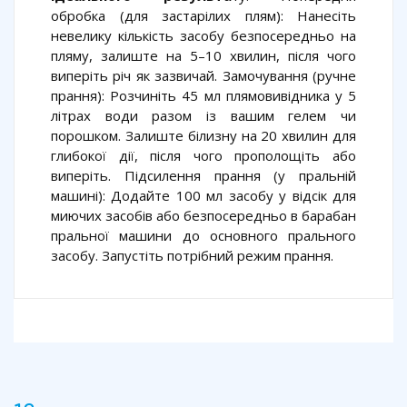
обробка (для застарілих плям): Нанесіть
невелику кількість засобу безпосередньо на
пляму, залиште на 5–10 хвилин, після чого
виперіть річ як зазвичай. Замочування (ручне
прання): Розчиніть 45 мл плямовивідника у 5
літрах води разом із вашим гелем чи
порошком. Залиште білизну на 20 хвилин для
глибокої дії, після чого прополощіть або
виперіть. Підсилення прання (у пральній
машині): Додайте 100 мл засобу у відсік для
миючих засобів або безпосередньо в барабан
пральної машини до основного прального
засобу. Запустіть потрібний режим прання.