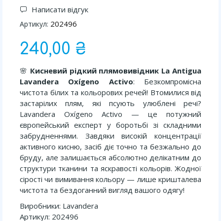
Написати відгук
202496
Артикул:
240,00 ₴
🌸
Кисневий рідкий плямовивідник La Antigua
Lavandera Oxígeno Activo
: Безкомпромісна
чистота білих та кольорових речей! Втомилися від
застарілих плям, які псують улюблені речі?
Lavandera Oxígeno Activo — це потужний
європейський експерт у боротьбі зі складними
забрудненнями. Завдяки високій концентрації
активного кисню, засіб діє точно та безжально до
бруду, але залишається абсолютно делікатним до
структури тканини та яскравості кольорів. Жодної
сірості чи вимивання кольору — лише кришталева
чистота та бездоганний вигляд вашого одягу!
Виробники: Lavandera
Артикул: 202496