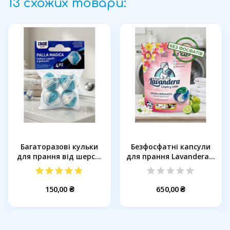
13 схожих товари:
Багаторазові кульки
Безфосфатні капсули
для прання від шерсті
для прання Lavandera 4
та...
в 1...
150,00 ₴
650,00 ₴