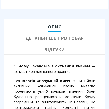
ОПИС
ДЕТАЛЬНІШЕ ПРО ТОВАР
ВІДГУКИ
⚡
Чому Lavandera з активним киснем
—
це маст-хев для вашого прання:
Технологія «Розумний Кисень»
: Мільйони
активних бульбашок кисню миттєво
проникають углиб волокон тканини. Вони
буквально розщеплюють молекули бруду
зсередини та виштовхують їх назовні, не
пошкоджуючи навіть делікатні нитки.