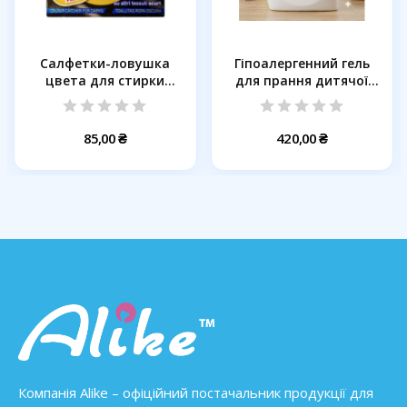
Салфетки-ловушка
Гіпоалергенний гель
цвета для стирки
для прання дитячої
черных вещей...
та...
85,00 ₴
420,00 ₴
Компанія Alike – офіційний постачальник продукції для