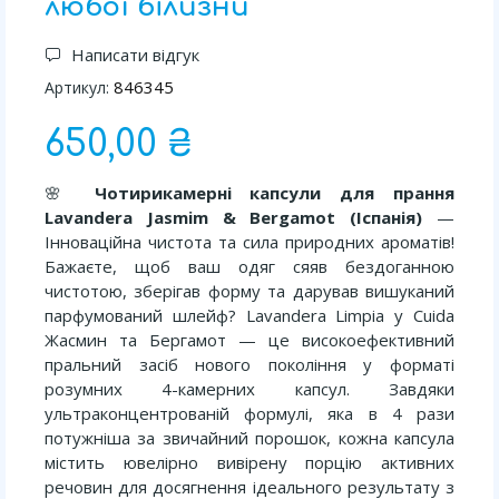
любої білизни
Написати відгук
846345
Артикул:
650,00 ₴
🌸
Чотирикамерні капсули для прання
Lavandera Jasmim & Bergamot (Іспанія)
—
Інноваційна чистота та сила природних ароматів!
Бажаєте, щоб ваш одяг сяяв бездоганною
чистотою, зберігав форму та дарував вишуканий
парфумований шлейф? Lavandera Limpia y Cuida
Жасмин та Бергамот — це високоефективний
пральний засіб нового покоління у форматі
розумних 4-камерних капсул. Завдяки
ультраконцентрованій формулі, яка в 4 рази
потужніша за звичайний порошок, кожна капсула
містить ювелірно вивірену порцію активних
речовин для досягнення ідеального результату з