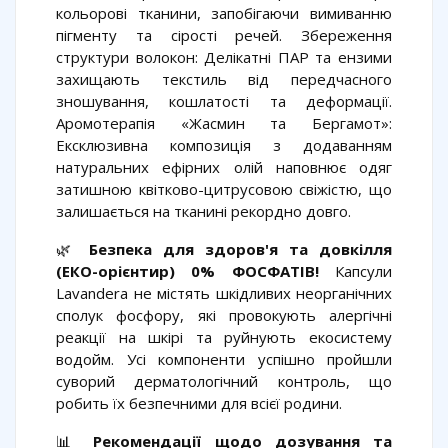
кольорові тканини, запобігаючи вимиванню
пігменту та сірості речей. Збереження
структури волокон: Делікатні ПАР та ензими
захищають текстиль від передчасного
зношування, кошлатості та деформації.
Аромотерапія «Жасмин та Бергамот»:
Ексклюзивна композиція з додаванням
натуральних ефірних олій наповнює одяг
затишною квітково-цитрусовою свіжістю, що
залишається на тканині рекордно довго.
🌿
Безпека для здоров'я та довкілля
(ЕКО-орієнтир) 0% ФОСФАТІВ!
Капсули
Lavandera не містять шкідливих неорганічних
сполук фосфору, які провокують алергічні
реакції на шкірі та руйнують екосистему
водойм. Усі компоненти успішно пройшли
суворий дерматологічний контроль, що
робить їх безпечними для всієї родини.
📊
Рекомендації щодо дозування та