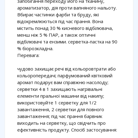
запобігання переходу його на тканину,
ароматизатор, дія проти вапняного нальоту.
Вбирає частинки фарби та бруду, які
відокремлюються під час прання. Вона
містить понад 30 % кисневого відбілювача,
менш ніж 5 % ПАР, а також оптичні
відбілювачі та ензими. серветка-пастка на 90
% біорозкладна.
Перевага:
чудово захищає речі від кольоровтрати або
кольоропередачі; парфумований квітковий
аромат подарує вам справжню насолоду;
серветки 4 в 1 захищають нагрівальні
елементи пральної машини від накипу;
використовуйте 1 серветку для 1/2
завантаження, 2 серветки для повного
завантаження; під час прання барвник
виходить на серветку, що свідчить про
ефективність продукту. Спосіб застосування: