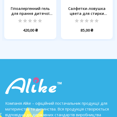
Гіпоалергенний гель
Салфетки-ловушка
для прання дитячої
цвета для стирки
та...
черных вещей...
420,00 ₴
85,00 ₴
Компанія Alike – офіційний постачальник продукції для
материнства та дитинства. Вся продукція створюється
відповідно до державних стандартів виробництва