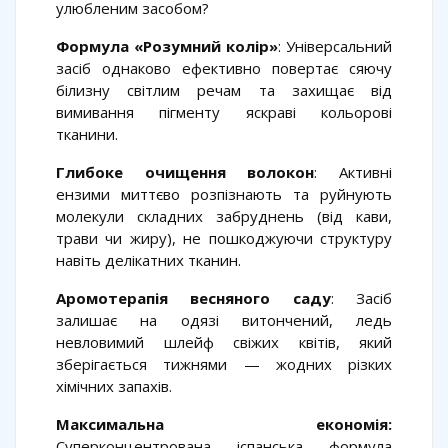
улюбленим засобом?
Формула «Розумний колір»
: Універсальний
засіб однаково ефективно повертає сяючу
білизну світлим речам та захищає від
вимивання пігменту яскраві кольорові
тканини.
Глибоке очищення волокон
: Активні
ензими миттєво розпізнають та руйнують
молекули складних забруднень (від кави,
трави чи жиру), не пошкоджуючи структуру
навіть делікатних тканин.
Аромотерапія весняного саду
: Засіб
залишає на одязі витончений, ледь
невловимий шлейф свіжих квітів, який
зберігається тижнями — жодних різких
хімічних запахів.
Максимальна економія:
Суперконцентрована іспанська формула