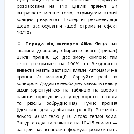
розрахована на 110 циклів прання! Ви
витрачаєте менше гелю, отримуючи втричі
кращий результат. Експертні рекомендації
щодо застосування (щоб отримати ефект
10/10)
💡
Порада від експерта Alike
: Якщо тип
тканини дозволяє, обирайте повні (тривалі)
цикли прання. Це дає змогу компонентам
гелю розкритися на 100% та бездоганно
вивести навіть застарілі плями. Автоматичне
прання (в машинці): Сортуйте речі за
кольором. Додайте необхідну кількість гелю у
відсік (орієнтуйтеся на таблицю на звороті
пляшки, коригуючи дозу під жорсткість води
та рівень забруднення). Ручне прання
(ідеально для делікатних речей): Розчиніть
всього 50 мл гелю у 10 літрах теплої води.
Занурте одяг та залиште на 10–15 хвилин —
за цей час іспанська формула розм'якшить