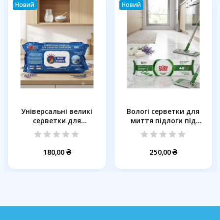
Новий
Новий
Універсальні великі
Вологі серветки для
серветки для
миття підлоги під
прибирання RED...
швабру...
180,00 ₴
250,00 ₴