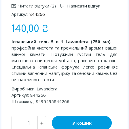
Читати відгуки (
2
)
Написати відгук
844266
Артикул:
140,00 ₴
Іспанський гель 5 в 1 Lavandera (750 мл)
—
професійна чистота та преміальний аромат вашої
ванної кімнати. Потужний густий гель для
миттєвого очищення унітазів, раковин та кахлю.
Спеціальна іспанська формула легко розчиняє
стійкий вапняний наліт, іржу та сечовий камінь без
виснажливого тертя.
Виробники: Lavandera
Артикул: 844266
Штрихкод: 8435495844266
У Кошик