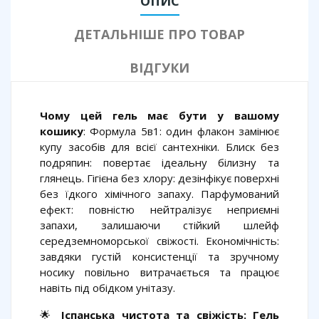
ОПИС
ДЕТАЛЬНІШЕ ПРО ТОВАР
ВІДГУКИ
Чому цей гель має бути у вашому
кошику
: Формула 5в1: один флакон замінює
купу засобів для всієї сантехніки. Блиск без
подряпин: повертає ідеальну білизну та
глянець. Гігієна без хлору: дезінфікує поверхні
без їдкого хімічного запаху. Парфумований
ефект: повністю нейтралізує неприємні
запахи, залишаючи стійкий шлейф
середземноморської свіжості. Економічність:
завдяки густій консистенції та зручному
носику повільно витрачається та працює
навіть під обідком унітазу.
🌟
Іспанська чистота та свіжість: Гель