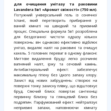
для очищення унітазу та раковини
Lavandera 5в1 «Аромат свіжості» (750 мл)
.
Потужний універсальний гель із сонячної
Іспанії, який перетворить прибирання у
ванній кімнаті на швидкий та приємний
процес. Спеціальна формула 5в1 розроблена
для бездоганної чистоти одразу кількох
поверхонь: він однаково ефективно відбілює
унітаз, видаляє наліт на раковині та очищує
кахель. 5 головних переваг в одному флаконі:
Миттєве видалення бруду: легко розчиняє
вапняний наліт, іржу та сечовий камінь.
Антибактеріальний ефект: забезпечує
максимальну гігієну без їдкого запаху хлору.
Захист від нових забруднень: створює на
поверхні тонку захисну плівку, що відштовхує
бруд. Сяючий блиск: повертає сантехніці
первинну білизну та глянцевий блиск без
подряпин. Парфумований ефект: нейтралізує
неприємні запахи, наповнюючи кімнату