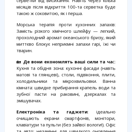
серветки від висихання. Навіть через кілька
місяців після відкриття 100-та серветка буде
такою ж соковитою, як і перша.
Морська терапія проти кухонних запахів:
Замість різкого хімічного шлейфу — легкий,
прохолодний аромат океанського бризу, який
миттєво блокує неприємні запахи гарі, їжі чи
тварин.
🏡
Де вони економлять ваші сили та ча
с:
Кухня та обідня зона: кухонні фасади (навіть
матові та глянцеві), столи, підвіконня, плити,
холодильники та мікрохвильовки. Ванна
кімната: швидке прибирання крапель води та
зубної пасти на раковині, дзеркалах та
змішувачах.
Електроніка та гаджети
: ідеально
очищають екрани смартфонів, монітори,
клавіатури та пульти (без зайвої вологи!). Офіс
та авто: незамінні для швидкого оновлення