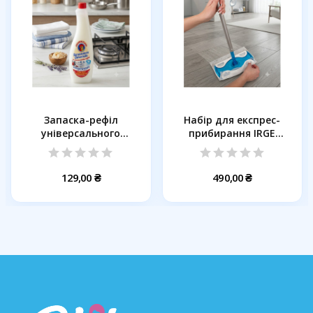
Запаска-рефіл
Набір для експрес-
універсального
прибирання IRGE
знежирювача...
DuoSweep 5 в...
129,00 ₴
490,00 ₴