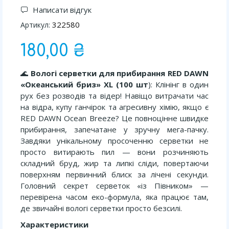
Написати відгук
322580
Артикул:
180,00 ₴
🌊
Вологі серветки для прибирання RED DAWN
«Океанський бриз» XL (100 шт
): Клінінг в один
рух без розводів та відер! Навіщо витрачати час
на відра, купу ганчірок та агресивну хімію, якщо є
RED DAWN Ocean Breeze? Це повноцінне швидке
прибирання, запечатане у зручну мега-пачку.
Завдяки унікальному просоченню серветки не
просто витирають пил — вони розчиняють
складний бруд, жир та липкі сліди, повертаючи
поверхням первинний блиск за лічені секунди.
Головний секрет серветок «із Півником» —
перевірена часом еко-формула, яка працює там,
де звичайні вологі серветки просто безсилі.
Характеристики