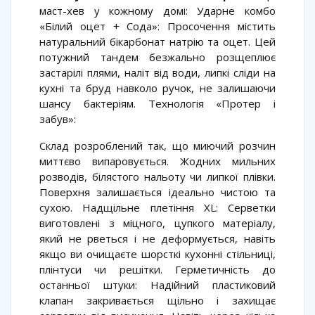
маст-хев у кожному домі: Ударне комбо
«Білий оцет + Сода»: Просочення містить
натуральний бікарбонат натрію та оцет. Цей
потужний тандем безжально розщеплює
застарілі плями, наліт від води, липкі сліди на
кухні та бруд навколо ручок, не залишаючи
шансу бактеріям. Технологія «Протер і
забув»:
Склад розроблений так, що миючий розчин
миттєво випаровується. Жодних мильних
розводів, білястого нальоту чи липкої плівки.
Поверхня залишається ідеально чистою та
сухою. Надщільне плетіння XL: Серветки
виготовлені з міцного, цупкого матеріалу,
який не рветься і не деформується, навіть
якщо ви очищаєте шорсткі кухонні стільниці,
плінтуси чи решітки. Герметичність до
останньої штуки: Надійний пластиковий
клапан закривається щільно і захищає