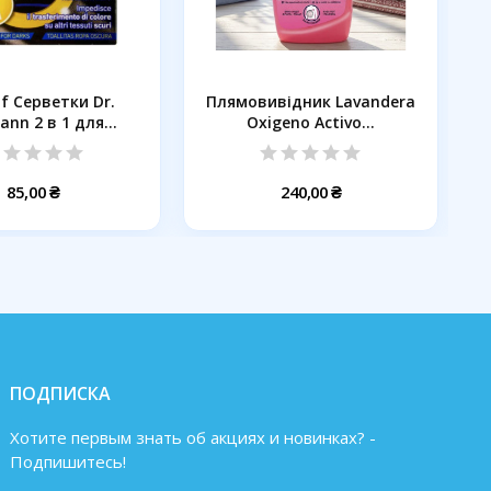
of Серветки Dr.
Плямовивідник Lavandera
nn 2 в 1 для...
Oxigeno Activo...
85,00 ₴
240,00 ₴
ПОДПИСКА
Хотите первым знать об акциях и новинках? -
Подпишитесь!