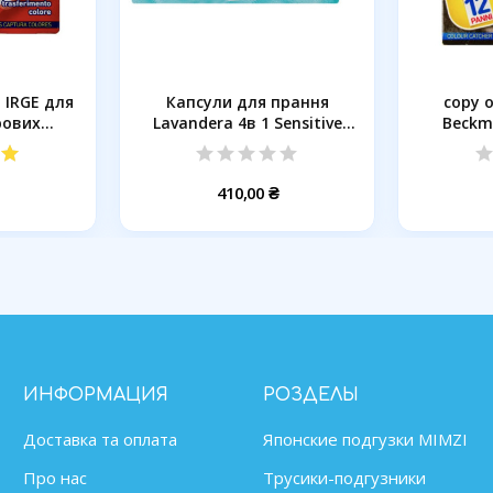
 IRGE для
Капсули для прання
copy 
ових...
Lavandera 4в 1 Sensitive
Beckma
для...
410,00 ₴
ИНФОРМАЦИЯ
РОЗДЕЛЫ
Доставка та оплата
Японские подгузки MIMZІ
Про нас
Трусики-подгузники