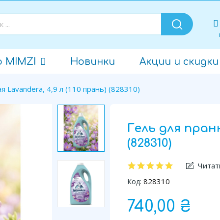
о MIMZI
Новинки
Акции и скидки
я Lavandera, 4,9 л (110 прань) (828310)
Гель для пранн
(828310)
Читат
828310
Код:
740,00 ₴