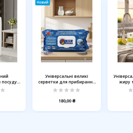
Новий
йний
Універсальні великі
Універса
 посуду:
серветки для прибирання
жиру т
.
RED...
180,00 ₴