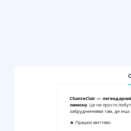
ChanteClair — легендарни
лимону
. Це не просто побу
забрудненнями там, де інші
🔥 Працює миттєво: