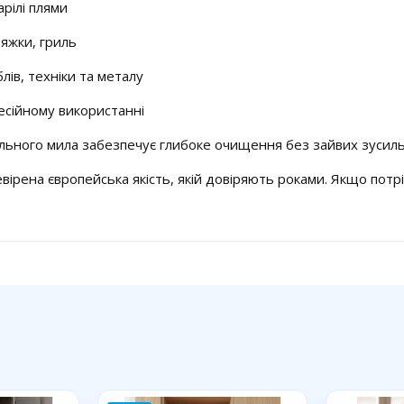
арілі плями
тяжки, гриль
лів, техніки та металу
есійному використанні
льного мила забезпечує глибоке очищення без зайвих зусиль 
евірена європейська якість, якій довіряють роками. Якщо потрі