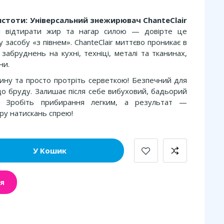
истоти: Універсальний знежирювач ChanteClair
 відтирати жир та нагар силою — довірте це
 засобу «з півнем». ChanteClair миттєво проникає в
забруднень на кухні, техніці, металі та тканинах,
ни.
лину та просто протріть серветкою! Безпечний для
о бруду. Залишає після себе вибуховий, бадьорий
. Зробіть прибирання легким, а результат —
ру натискань спрею!
У Кошик
я