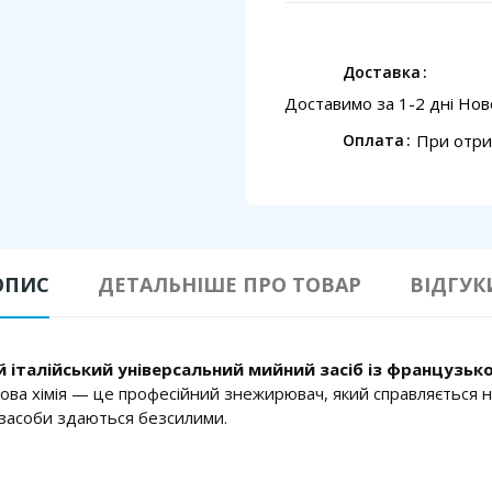
Доставка
Доставимо за 1-2 дні Но
При отри
Оплата
ОПИС
ДЕТАЛЬНІШЕ ПРО ТОВАР
ВІДГУК
й італійський універсальний мийний засіб із французьк
това хімія — це професійний знежирювач, який справляється н
 засоби здаються безсилими.