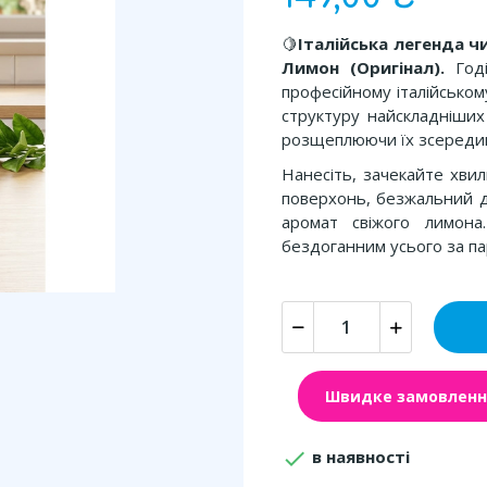
🍋
Італійська легенда ч
Лимон (Оригінал).
Годі
професійному італійському
структуру найскладніших 
розщеплюючи їх зсереди
Нанесіть, зачекайте хви
поверхонь, безжальний д
аромат свіжого лимона
бездоганним усього за па
Швидке замовленн

в наявності