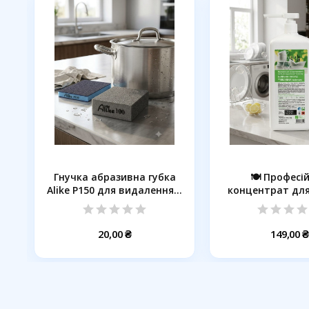
Гнучка абразивна губка
🍽️ Професі
Alike P150 для видалення...
концентрат для
BILYSNA..
20,00 ₴
149,00 ₴