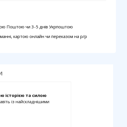
вою Поштою чи 3-5 днів Укрпоштою
манні, картою онлайн чи переказом на p/p
И
ою історією та силою
авіть із найскладнішими