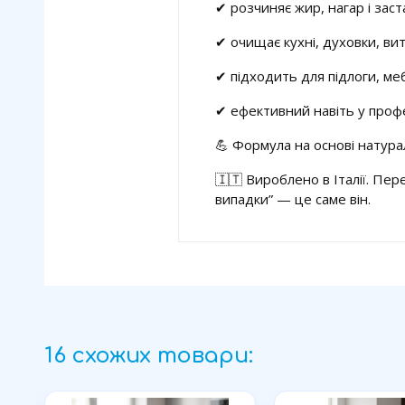
✔ розчиняє жир, нагар і заст
✔ очищає кухні, духовки, ви
✔ підходить для підлоги, меб
✔ ефективний навіть у проф
💪 Формула на основі натура
🇮🇹 Вироблено в Італії. Пер
випадки” — це саме він.
16 схожих товари: