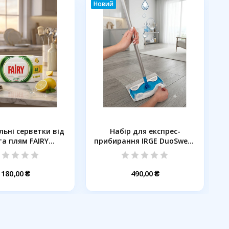
Новий
Н
льні серветки від
Набір для експрес-
а плям FAIRY...
прибирання IRGE DuoSweep
5 в...
180,00 ₴
490,00 ₴