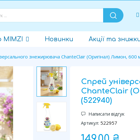
о MIMZI
Новинки
Акції та знижк
версального знежирювача ChanteClair (Оригінал) Лимон, 600 
Спрей універ
ChanteClair (О
(522940)
Написати відгук
522957
Артикул:
149,00 ₴