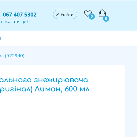
067 407 5302
Увійти
0
0
показати ще
и
мл (522940)
сального знежирювача
ригінал) Лимон, 600 мл