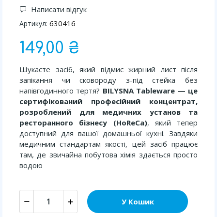
Написати відгук
630416
Артикул:
149,00 ₴
Шукаєте засіб, який відмиє жирний лист після
запікання чи сковороду з-під стейка без
напівгодинного тертя?
BILYSNA Tableware — це
сертифікований професійний концентрат,
розроблений для медичних установ та
ресторанного бізнесу (HoReCa)
, який тепер
доступний для вашої домашньої кухні. Завдяки
медичним стандартам якості, цей засіб працює
там, де звичайна побутова хімія здається просто
водою
У Кошик