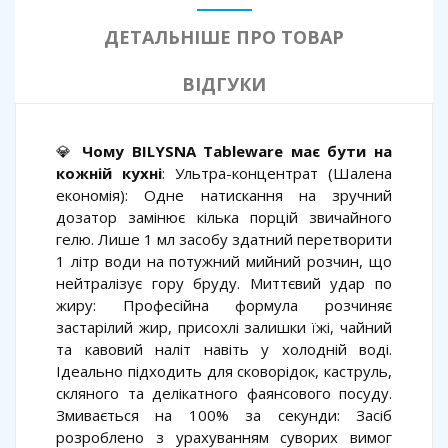
ДЕТАЛЬНІШЕ ПРО ТОВАР
ВІДГУКИ
💎
Чому BILYSNA Tableware має бути на
кожній кухні
: Ультра-концентрат (Шалена
економія): Одне натискання на зручний
дозатор замінює кілька порцій звичайного
гелю. Лише 1 мл засобу здатний перетворити
1 літр води на потужний мийний розчин, що
нейтралізує гору бруду. Миттєвий удар по
жиру: Професійна формула розчиняє
застарілий жир, присохлі залишки їжі, чайний
та кавовий наліт навіть у холодній воді.
Ідеально підходить для сковорідок, каструль,
скляного та делікатного фаянсового посуду.
Змивається на 100% за секунди: Засіб
розроблено з урахуванням суворих вимог