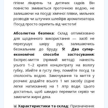
гігієни лікарень та дитячих садків. Він
повністю змивається проточною водою, не
залишаючи на посуді хімічної плівки, мильних
розводів чи штучних шлейфів ароматизатора.
Посуд просто скрипить від чистоти!
Абсолютна безпека:
Склад оптимізовано
для щоденного використання — засіб не
пересушує шкіру рук, залишаючись
безжальним до бруду. 🛠️
Два супер-
економічні способи застосування:
Експрес-миття (прямий метод): нанесіть
усього 1–2 краплі концентрату на вологу
губку, збийте в густу піну, помийте посуд та
сполосніть водою. Замочування та миття у
розчині: додайте всього 1 мл засобу (одне
легке натискання) на 1 літр води. Цього
достатньо, щоб швидко перемити сервіз чи
замочити жирні дека.
📊
Характеристики та склад:
Призначення: