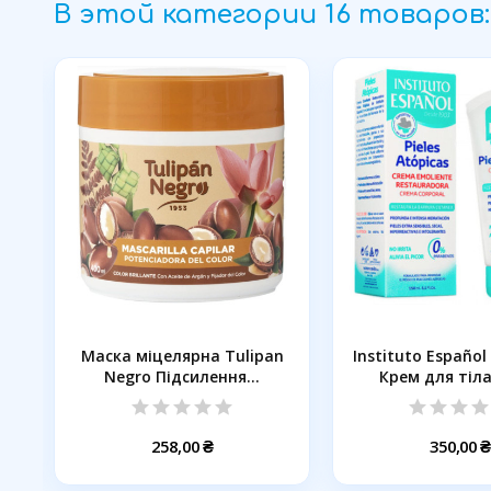
В этой категории 16 товаров:
ь
Маска міцелярна Tulipan
Instituto Españo
.
Negro Підсилення...
Крем для тіла
258,00 ₴
350,00 ₴