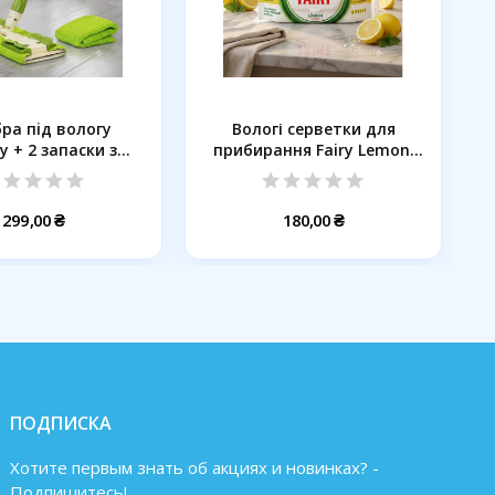
ра пiд вологу
Вологі серветки для
 + 2 запаски з...
прибирання Fairy Lemon,
100 шт
299,00 ₴
180,00 ₴
ПОДПИСКА
Хотите первым знать об акциях и новинках? -
Подпишитесь!