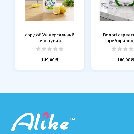
copy of Універсальний
Вологі сервет
очищувач
прибирання 
плямовивідник...
Лаванда,.
149,00 ₴
180,00 ₴