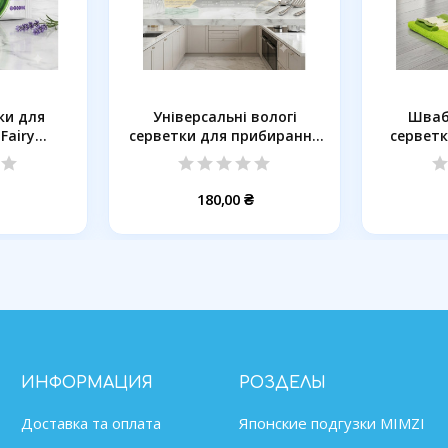
ки для
Універсальні вологі
Шваб
Fairy
серветки для прибирання
серветку
..
Red...
180,00 ₴
ИНФОРМАЦИЯ
РОЗДЕЛЫ
Доставка та оплата
Японские подгузки MIMZІ