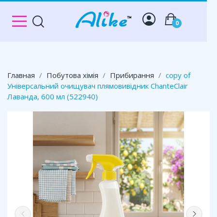
0
Главная
Побутова хімія
Прибирання
copy of
Універсальний очищувач плямовивідник ChanteClair
Лаванда, 600 мл (522940)