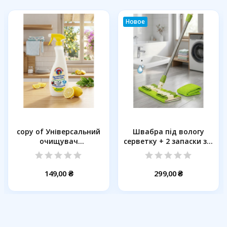
Новое
copy of Універсальний
Швабра пiд вологу
очищувач
серветку + 2 запаски з...
плямовивідник...
149,00 ₴
299,00 ₴