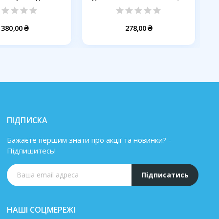
380,00 ₴
278,00 ₴
ПІДПИСКА
Бажаєте першим знати про акції та новинки? -
Підпишитесь!
Підписатись
НАШІ СОЦМЕРЕЖІ