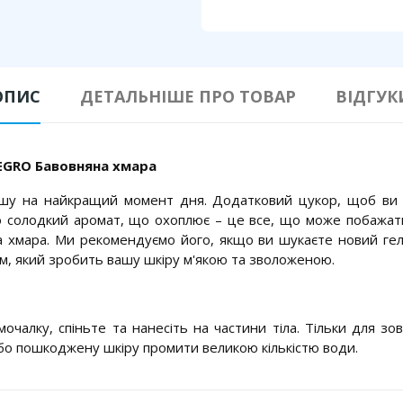
ОПИС
ДЕТАЛЬНІШЕ ПРО ТОВАР
ВІДГУК
EGRO Бавовняна хмара
шу на найкращий момент дня. Додатковий цукор, щоб ви в
о солодкий аромат, що охоплює – це все, що може побажат
а хмара. Ми рекомендуємо його, якщо ви шукаєте новий гел
, який зробить вашу шкіру м'якою та зволоженою.
мочалку, спіньте та нанесіть на частини тіла. Тільки для з
 або пошкоджену шкіру промити великою кількістю води.