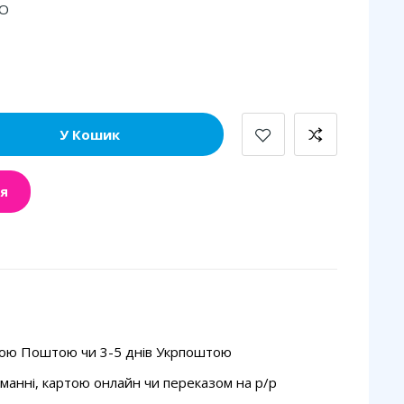
RO
У Кошик
я
вою Поштою чи 3-5 днів Укрпоштою
манні, картою онлайн чи переказом на p/p