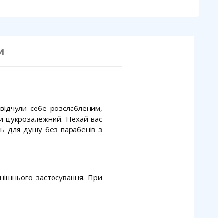
И
ідчули себе розслабленим,
и цукрозалежний. Нехай вас
ь для душу без парабенів з
овнішнього застосування. При