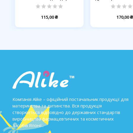
БАВОВНЯНА...
115,00 ₴
170,00 ₴
Компанія Alike – офіційний постачальник продукції для
материнства та дитинства. Вся продукція
створюється відповідно до державних стандартів
виробництва фармацевтичних та косметичних
засобів Японії..