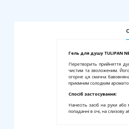
Гель для душу TULIPAN N
Перетворить прийняття ду
чистим та зволоженим. Йог
огорне ця смачна бавовнян
приємним солодким ароматом
Спосіб застосування:
Нанесіть засіб на руки або 
попаданні в очі, на слизову