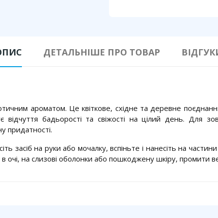
ОПИС
ДЕТАЛЬНІШЕ ПРО ТОВАР
ВІДГУК
зотичним ароматом. Це квіткове, східне та деревне поєднан
є відчуття бадьорості та свіжості на цілий день. Для зо
ну придатності.
сіть засіб на руки або мочалку, вспіньте і нанесіть на частини
 в очі, на слизові оболонки або пошкоджену шкіру, промити в