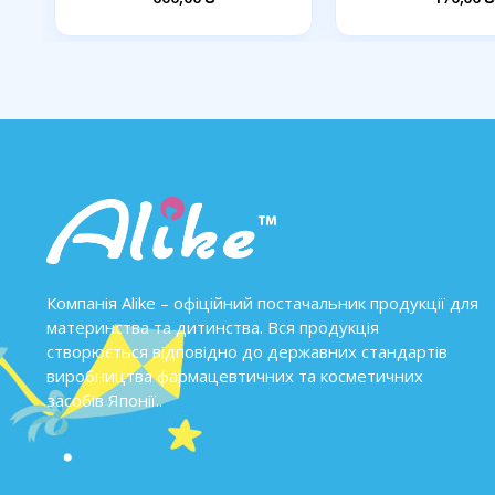
Компанія Alike – офіційний постачальник продукції для
материнства та дитинства. Вся продукція
створюється відповідно до державних стандартів
виробництва фармацевтичних та косметичних
засобів Японії..