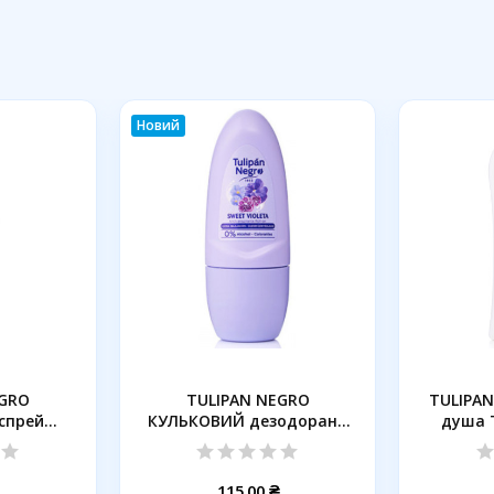
Новий
EGRO
TULIPAN NEGRO
TULIPAN
спрей
КУЛЬКОВИЙ дезодорант
душа 
ра,...
СОЛОДКА...
115,00 ₴