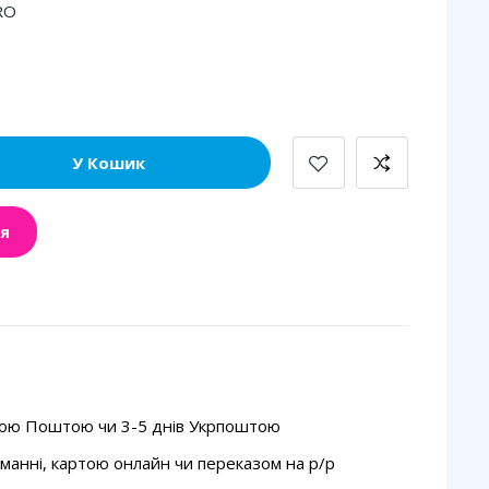
RO
У Кошик
я
вою Поштою чи 3-5 днів Укрпоштою
манні, картою онлайн чи переказом на p/p