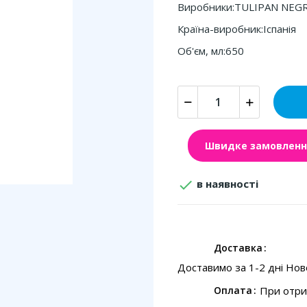
Виробники:TULIPAN NEG
Країна-виробник:Іспанія
Об'єм, мл:650
Швидке замовленн

в наявності
Доставка
Доставимо за 1-2 дні Но
При отри
Оплата