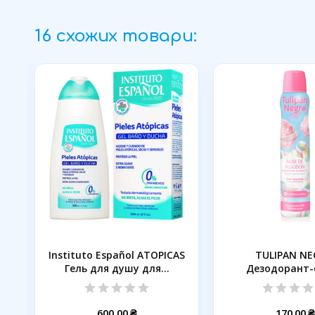
16 схожих товари:
Instituto Español ATOPICAS
TULIPAN N
Гель для душу для...
Дезодорант-
Бавовняна хма
600,00 ₴
170,00 ₴