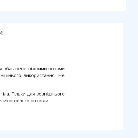
И
ня збагачене ніжними нотами
внішнього використання. Не
 тіла. Тільки для зовнішнього
еликою кількістю води.