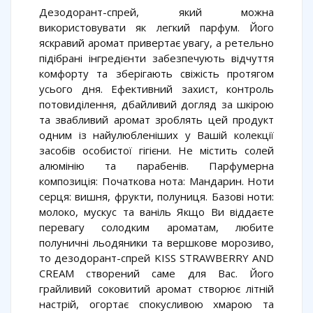
Дезодорант-спрей, який можна
використовувати як легкий парфум. Його
яскравий аромат привертає увагу, а ретельно
підібрані інгредієнти забезпечують відчуття
комфорту та зберігають свіжість протягом
усього дня. Ефективний захист, контроль
потовиділення, дбайливий догляд за шкірою
та звабливий аромат зроблять цей продукт
одним із найулюбленіших у Вашій колекції
засобів особистої гігієни. Не містить солей
алюмінію та парабенів. Парфумерна
композиція: Початкова нота: Мандарин. Ноти
серця: вишня, фрукти, полуниця. Базові ноти:
молоко, мускус та ваніль Якщо Ви віддаєте
перевагу солодким ароматам, любите
полуничні льодяники та вершкове морозиво,
то дезодорант-спрей KISS STRAWBERRY AND
CREAM створений саме для Вас. Його
грайливий соковитий аромат створює літній
настрій, огортає спокусливою хмарою та