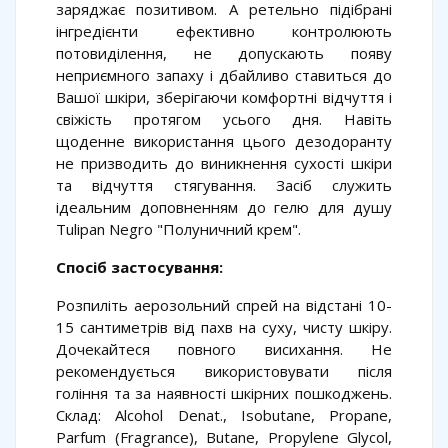
заряджає позитивом. А ретельно підібрані
інгредієнти ефективно контролюють
потовиділення, не допускають появу
неприємного запаху і дбайливо ставиться до
Вашої шкіри, зберігаючи комфортні відчуття і
свіжість протягом усього дня. Навіть
щоденне використання цього дезодоранту
не призводить до виникнення сухості шкіри
та відчуття стягування. Засіб служить
ідеальним доповненням до гелю для душу
Tulipan Negro "Полуничний крем".
Спосіб застосування:
Розпиліть аерозольний спрей на відстані 10-
15 сантиметрів від пахв на суху, чисту шкіру.
Дочекайтеся повного висихання. Не
рекомендується використовувати після
гоління та за наявності шкірних пошкоджень.
Склад: Alcohol Denat., Isobutane, Propane,
Parfum (Fragrance), Butane, Propylene Glycol,