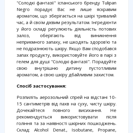
"Солодкі фантазії" іспанського бренду Tulipan
Negro порадує Вас не лише яскравим
ароматом, що зберігається на шкірі тривалий
час, а й своїм дієвим результатом. Інгредієнти
у його складі регулюють діяльність потових
залоз, оберігають від виникнення
неприємного запаху, не шкодять здоров'ю та
не подразнюють шкіру. Якщо Вам сподобався
запах продукту, використовуйте його в парі з
гелем для душі "Солодкі фантазії". Порадуйте
свою внутрішню дитину пустотливим
ароматом, а свою шкіру дбайливим захистом.
Спосіб застосування:
Розпиліть аерозольний спрей на відстані 10-
15 сантиметрів від пахв на суху, чисту шкіру.
Дочекайтеся повного висихання. Не
рекомендується використовувати після
гоління та за наявності шкірних пошкоджень.
Склад: Alcohol Denat., Isobutane, Propane,