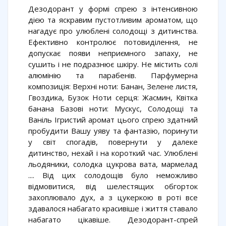
Дезодорант у формі спрею з інтенсивною
дією та яскравим пустотливим ароматом, що
нагадує про улюблені солодощі з дитинства.
Ефективно контролює потовиділення, не
допускає появи неприємного запаху, не
сушить і не подразнює шкіру. Не містить солі
алюмінію та парабенів. Парфумерна
композиція: Верхні ноти: Банан, Зелене листя,
Гвоздика, Бузок Ноти серця: Жасмин, Квітка
банана Базові ноти: Мускус, Солодощі та
Ваніль Ігристий аромат цього спрею здатний
пробудити Вашу уяву та фантазію, поринути
у світ спогадів, повернути у далеке
дитинство, нехай і на короткий час. Улюблені
льодяники, солодка цукрова вата, мармелад
.... Від цих солодощів було неможливо
відмовитися, від шелестящих обгорток
захоплювало дух, а з цукеркою в роті все
здавалося набагато красивіше і життя ставало
набагато цікавіше. Дезодорант-спрей