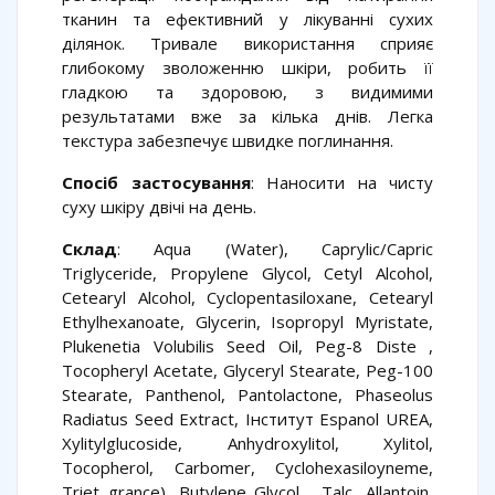
тканин та ефективний у лікуванні сухих
ділянок. Тривале використання сприяє
глибокому зволоженню шкіри, робить її
гладкою та здоровою, з видимими
результатами вже за кілька днів. Легка
текстура забезпечує швидке поглинання.
Спосіб застосування
: Наносити на чисту
суху шкіру двічі на день.
Склад
: Aqua (Water), Caprylic/Capric
Triglyceride, Propylene Glycol, Cetyl Alcohol,
Cetearyl Alcohol, Cyclopentasiloxane, Cetearyl
Ethylhexanoate, Glycerin, Isopropyl Myristate,
Plukenetia Volubilis Seed Oil, Peg-8 Diste ,
Tocopheryl Acetate, Glyceryl Stearate, Peg-100
Stearate, Panthenol, Pantolactone, Phaseolus
Radiatus Seed Extract, Інститут Espanol UREA,
Xylitylglucoside, Anhydroxylitol, Xylitol,
Tocopherol, Carbomer, Cyclohexasiloyneme,
Triet grance), Butylene Glycol , Talc, Allantoin,