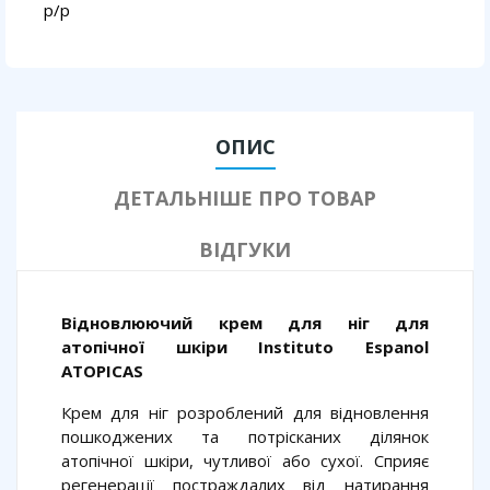
p/p
ОПИС
ДЕТАЛЬНІШЕ ПРО ТОВАР
ВІДГУКИ
Відновлюючий крем для ніг для
атопічної шкіри Instituto Espanol
ATOPICAS
Крем для ніг розроблений для відновлення
пошкоджених та потрісканих ділянок
атопічної шкіри, чутливої або сухої. Сприяє
регенерації постраждалих від натирання