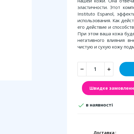
нашей кожи. Она отвеча
эластичности. Этот ком
Instituto Espanol, эффе
использования. Как дейс
его действие и способст
При этом ваша кожа буд
негативного влияния вн
чистую и сухую кожу под
Швидке замовленн

в наявності
Доставка