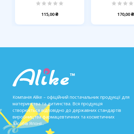
ПОЛУНИЧНИЙ...
115,00 ₴
170,00 ₴
Компанія Alike – офіційний постачальник продукції для
материнства та дитинства. Вся продукція
створюється відповідно до державних стандартів
виробництва фармацевтичних та косметичних
засобів Японії..