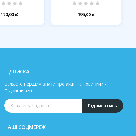
YUMMY...
170,00 ₴
195,00 ₴
ПІДПИСКА
Бажаєте першим знати про акції та новинки? -
Підпишитесь!
Підписатись
НАШІ СОЦМЕРЕЖІ