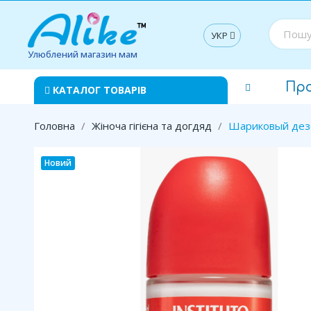
УКР
Улюблений магазин мам
Пр
КАТАЛОГ ТОВАРІВ
Головна
Жіноча гігієна та догдяд
Шариковый дезод
Новий