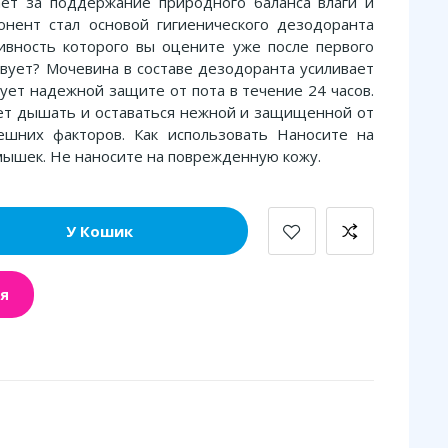
ет за поддержание природного баланса влаги и
понент стал основой гигиенического дезодоранта
ктивность которого вы оцените уже после первого
твует? Мочевина в составе дезодоранта усиливает
вует надежной защите от пота в течение 24 часов.
ет дышать и оставаться нежной и защищенной от
ешних факторов. Как использовать Наносите на
мышек. Не наносите на поврежденную кожу.
У Кошик
я