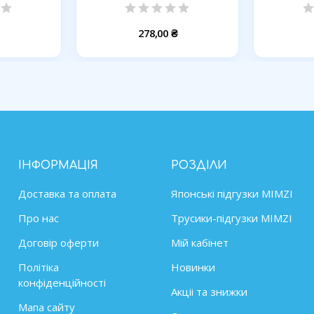
ХМАРА,...
278,00 ₴
ІНФОРМАЦІЯ
РОЗДІЛИ
Доставка та оплата
Японські підгузки MIMZІ
Про нас
Трусики-підгузки MIMZI
Договір оферти
Мій кабінет
Політіка
Новинки
конфіденційності
Акціі та знижки
Мапа сайту