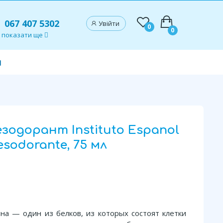
067 407 5302
Увійти
0
0
показати ще
и
одорант Instituto Espanol
esodorante, 75 мл
на — один из белков, из которых состоят клетки