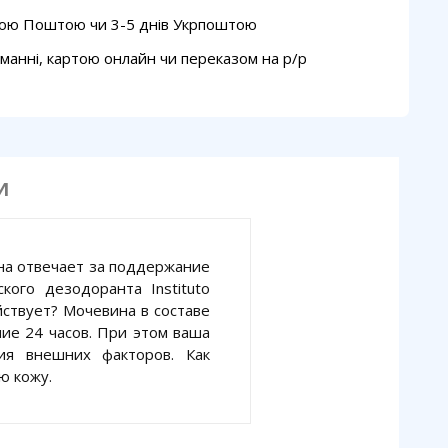
вою Поштою чи 3-5 днів Укрпоштою
манні, картою онлайн чи переказом на p/p
И
Она отвечает за поддержание
кого дезодоранта Instituto
йствует? Мочевина в составе
ие 24 часов. При этом ваша
я внешних факторов. Как
ю кожу.