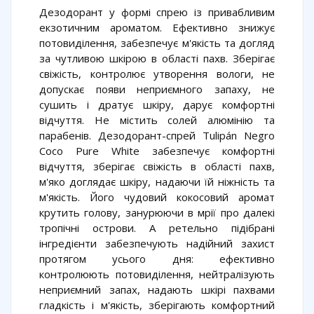
Дезодорант у формі спрею із привабливим
екзотичним ароматом. Ефективно знижує
потовиділення, забезпечує м'якість та догляд
за чутливою шкірою в області пахв. Зберігає
свіжість, контролює утворення вологи, не
допускає появи неприємного запаху, не
сушить і дратує шкіру, дарує комфортні
відчуття. Не містить солей алюмінію та
парабенів. Дезодорант-спрей Tulipán Negro
Coco Pure White забезпечує комфортні
відчуття, зберігає свіжість в області пахв,
м'яко доглядає шкіру, надаючи їй ніжність та
м'якість. Його чудовий кокосовий аромат
крутить голову, занурюючи в мрії про далекі
тропічні острови. А ретельно підібрані
інгредієнти забезпечують надійний захист
протягом усього дня: ефективно
контролюють потовиділення, нейтралізують
неприємний запах, надають шкірі пахвами
гладкість і м'якість, зберігають комфортний