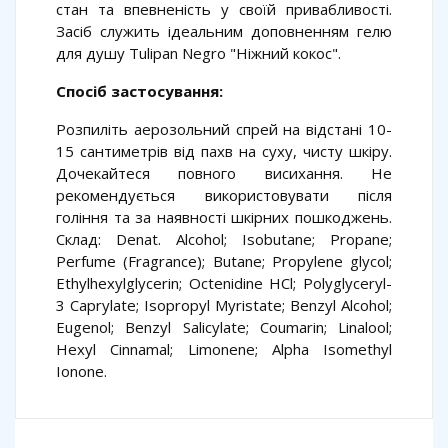
стан та впевненість у своїй привабливості.
Засіб служить ідеальним доповненням гелю
для душу Tulipan Negro "Ніжний кокос".
Спосіб застосування:
Розпиліть аерозольний спрей на відстані 10-
15 сантиметрів від пахв на суху, чисту шкіру.
Дочекайтеся повного висихання. Не
рекомендується використовувати після
гоління та за наявності шкірних пошкоджень.
Склад: Denat. Alcohol; Isobutane; Propane;
Perfume (Fragrance); Butane; Propylene glycol;
Ethylhexylglycerin; Octenidine HCl; Polyglyceryl-
3 Caprylate; Isopropyl Myristate; Benzyl Alcohol;
Eugenol; Benzyl Salicylate; Coumarin; Linalool;
Hexyl Cinnamal; Limonene; Alpha Isomethyl
Ionone.