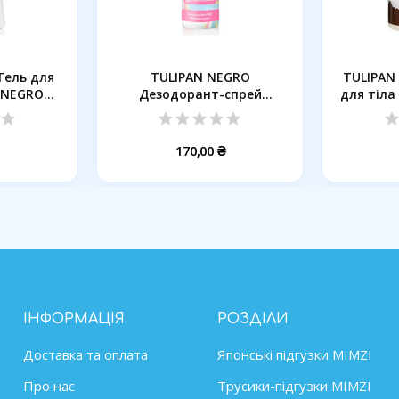
Гель для
TULIPAN NEGRO
TULIPAN
 NEGRO
Дезодорант-спрей
для тіла
Бавовняна хмара,...
170,00 ₴
ІНФОРМАЦІЯ
РОЗДІЛИ
Доставка та оплата
Японські підгузки MIMZІ
Про нас
Трусики-підгузки MIMZI