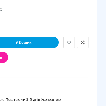
RO
У Кошик
я
вою Поштою чи 3-5 днів Укрпоштою