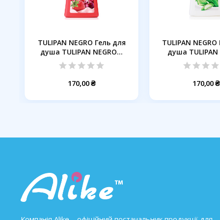
ь
TULIPAN NEGRO Гель для
TULIPAN NEGRO 
.
душа TULIPAN NEGRO...
душа TULIPAN
Алое...
170,00 ₴
170,00 ₴
Компанія Alike – офіційний постачальник продукції для