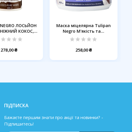
 NEGRO ЛОСЬЙОН
Маска міцелярна Tulipan
 НІЖНИЙ КОКОС,...
Negro М'якість та...
278,00 ₴
258,00 ₴
ПІДПИСКА
Бажаєте першим знати про акції та новинки? -
Підпишитесь!