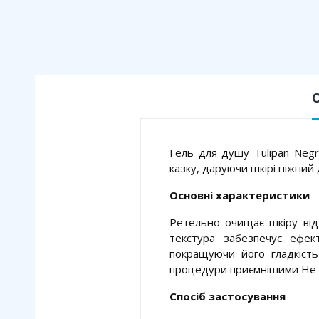
Гель для душу Tulipan Neg
казку, даруючи шкірі ніжний
Основні характеристики
Ретельно очищає шкіру від
текстура забезпечує ефект
покращуючи його гладкіст
процедури приємнішими Не с
Спосіб застосування