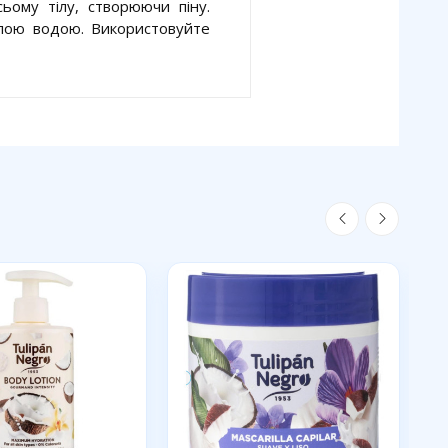
сьому тілу, створюючи піну.
плою водою. Використовуйте
Р