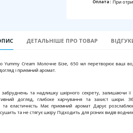
При отри
Оплата
ОПИС
ДЕТАЛЬНІШЕ ПРО ТОВАР
ВІДГУК
ro Yummy Cream Молочне Бізе, 650 мл перетворює ваші в
 догляд і приємний аромат.
 забруднень та надлишку шкірного секрету, залишаючи її
ивний догляд, глибоке харчування та захист шкіри. Збе
ь та еластичність Має приємний аромат Дарує розслаблю
ушить та не стягує шкіру Підходить для різних видів водни