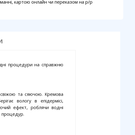
манні, картою онлайн чи переказом на p/p
И
одні процедури на справжню
 свіжою та сяючою. Кремова
рігає вологу в епідермісі,
ючий ефект, роблячи водні
х процедур.