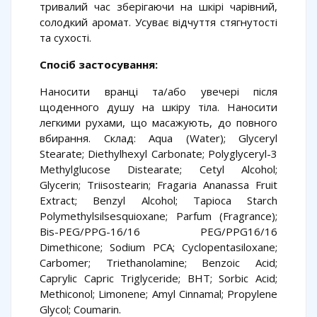
тривалий час зберігаючи на шкірі чарівний,
солодкий аромат. Усуває відчуття стягнутості
та сухості.
Спосіб застосування:
Наносити вранці та/або увечері після
щоденного душу на шкіру тіла. Наносити
легкими рухами, що масажують, до повного
вбирання. Склад: Aqua (Water); Glyceryl
Stearate; Diethylhexyl Carbonate; Polyglyceryl-3
Methylglucose Distearate; Cetyl Alcohol;
Glycerin; Triisostearin; Fragaria Ananassa Fruit
Extract; Benzyl Alcohol; Tapioca Starch
Polymethylsilsesquioxane; Parfum (Fragrance);
Bis-PEG/PPG-16/16 PEG/PPG16/16
Dimethicone; Sodium PCA; Cyclopentasiloxane;
Carbomer; Triethanolamine; Benzoic Acid;
Caprylic Capric Triglyceride; BHT; Sorbic Acid;
Methiconol; Limonene; Amyl Cinnamal; Propylene
Glycol; Coumarin.