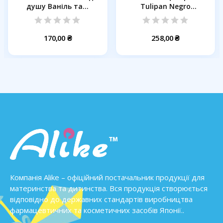
душу Ваніль та...
Tulipan Negro
Відновлення та...
170,00 ₴
258,00 ₴
Компанія Alike – офіційний постачальник продукції для
материнства та дитинства. Вся продукція створюється
відповідно до державних стандартів виробництва
фармацевтичних та косметичних засобів Японії..