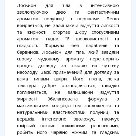
Лосьйон для тіла з інтенсивною
зволожуючою дією та фантастичним
ароматом полуниці з вершками. Легко
вбирається, не залишаючи відчуття липкості
та жирності, огортає шкіру спокусливим
ароматом, надає їй шовковистості та
гладкості. Формула без парабенів та
барвників. Лосьйон для тіла, який завдяки
своєму чудовому аромату перетворить
процес догляду за шкірою на чуттєву
насолоду. Засіб призначений для догляду за
всіма типами шкіри. Його ніжна, легка
текстура добре розподіляється, швидко
поглинається, не залишаючи відчуття
жирності. Збалансована формула з
максимальним коефіцієнтом зволоження та
натуральними властивостями полуниці та
вершків, інтенсивно зволожує, насичує
шкірний покрив поживними речовинами,
робить його чарівно ніжним та гладким,