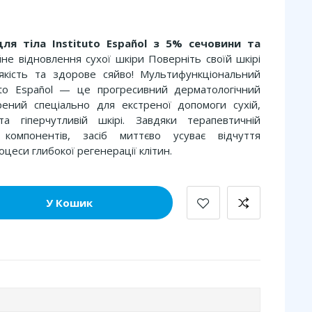
ля тіла Instituto Español з 5% сечовини та
е відновлення сухої шкіри Поверніть своїй шкірі
якість та здорове сяйво! Мультифункціональний
tuto Español — це прогресивний дерматологічний
рений спеціально для екстреної допомоги сухій,
а гіперчутливій шкірі. Завдяки терапевтичній
 компонентів, засіб миттєво усуває відчуття
оцеси глибокої регенерації клітин.
У Кошик