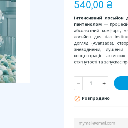
540,00 ₴
Інтенсивний лосьйон д
пантенолом
— професійн
абсолютний комфорт, м'
лосьйон для тіла Insti
догляд (Avanzada), ство
зневодненій, лущеній т
концентрації активних
стягнутості та запускає пр

Розпродано