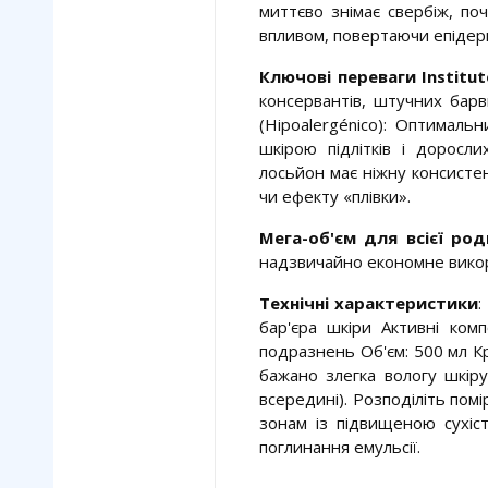
миттєво знімає свербіж, п
впливом, повертаючи епідерм
Ключові переваги Institut
консервантів, штучних барвн
(Hipoalergénico): Оптимал
шкірою підлітків і доросли
лосьйон має ніжну консистенц
чи ефекту «плівки».
Мега-об'єм для всієї ро
надзвичайно економне вико
Технічні характеристики
:
бар'єра шкіри Активні ком
подразнень Об'єм: 500 мл Кр
бажано злегка вологу шкір
всередині). Розподіліть пом
зонам із підвищеною сухіст
поглинання емульсії.