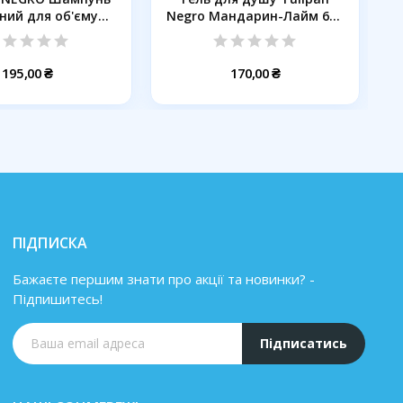
ий для об'єму...
Negro Мандарин-Лайм 650
мл
195,00 ₴
170,00 ₴
ПІДПИСКА
Бажаєте першим знати про акції та новинки? -
Підпишитесь!
Підписатись