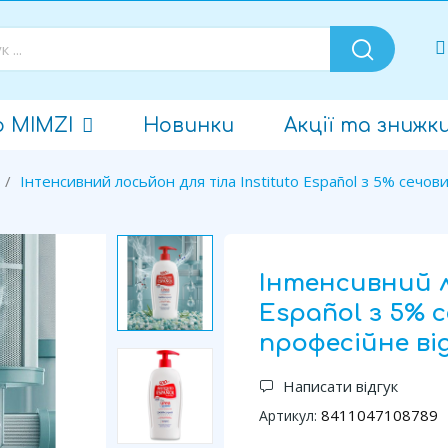
о MIMZI
Новинки
Акції та знижк
Інтенсивний лосьйон для тіла Instituto Español з 5% сечо
Інтенсивний л
Español з 5%
професійне ві
Написати відгук
8411047108789
Артикул: