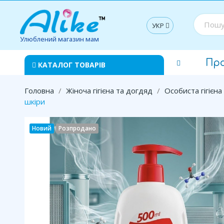
УКР
Улюблений магазин мам
Пр
КАТАЛОГ ТОВАРІВ
Головна
Жіноча гігієна та догдяд
Особиста гігієна
шкіри
Новий
Розпродано