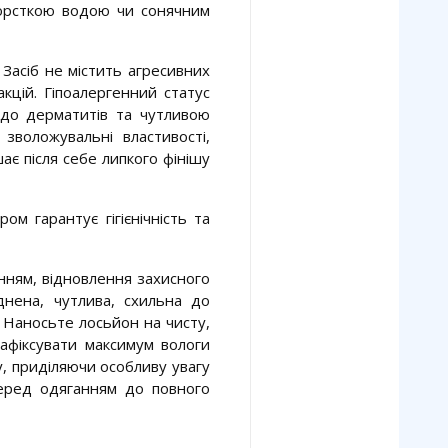
жорсткою водою чи сонячним
 Засіб не містить агресивних
акцій. Гіпоалергенний статус
 до дерматитів та чутливою
 зволожувальні властивості,
шає після себе липкого фінішу
м гарантує гігієнічність та
нням, відновлення захисного
днена, чутлива, схильна до
: Наносьте лосьйон на чисту,
афіксувати максимум вологи
у, приділяючи особливу увагу
 перед одяганням до повного