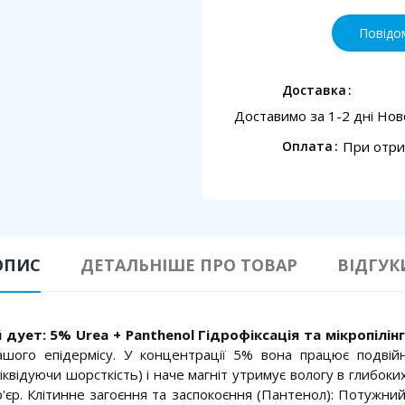
Повідо
Доставка
Доставимо за 1-2 дні Но
При отри
Оплата
ОПИС
ДЕТАЛЬНІШЕ ПРО ТОВАР
ВІДГУК
ует: 5% Urea + Panthenol Гідрофіксація та мікропілін
ого епідермісу. У концентрації 5% вона працює подвійн
(ліквідуючи шорсткість) і наче магніт утримує вологу в глибо
'єр. Клітинне загоєння та заспокоєння (Пантенол): Потужний