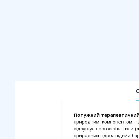
Потужний терапевтичний д
природним компонентом наш
відлущує ороговілі клітини 
природний гідроліпідний бар