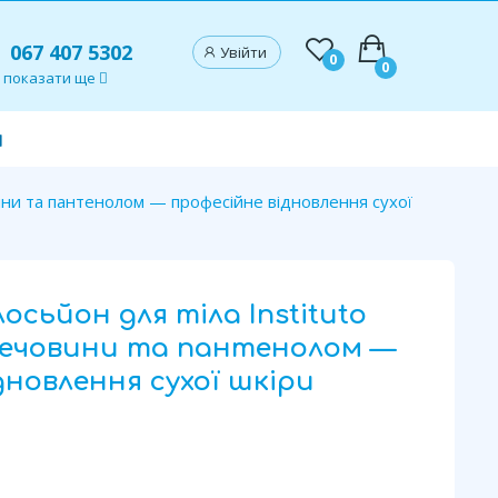
067 407 5302
Увійти
0
0
показати ще
и
вини та пантенолом — професійне відновлення сухої
осьйон для тіла Instituto
 сечовини та пантенолом —
дновлення сухої шкіри