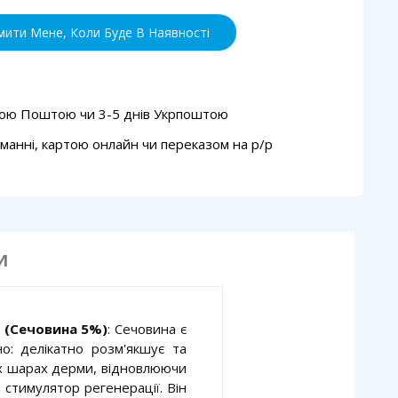
мити Мене, Коли Буде В Наявності
вою Поштою чи 3-5 днів Укрпоштою
манні, картою онлайн чи переказом на p/p
И
г (Сечовина 5%)
: Сечовина є
о: делікатно розм'якшує та
ких шарах дерми, відновлюючи
 стимулятор регенерації. Він