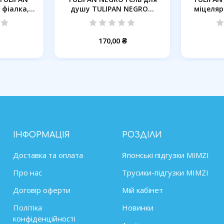
 фіалка,
душу TULIPAN NEGRO...
міцелярн
170,00 ₴
ІНФОРМАЦІЯ
РОЗДІЛИ
Доставка та оплата
Японські підгузки MIMZІ
Про нас
Трусики-підгузки MIMZI
Договір оферти
Мій кабінет
Політіка
Новинки
конфіденційності