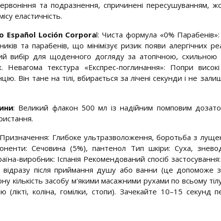
очервоніння та подразнення, спричинені пересушуванням, 
ісу еластичність.
o Español Loción Corpora
l: Чиста формула «0% Парабенів»:
иків та парабенів, що мінімізує ризик появи алергічних ре
ьний вибір для щоденного догляду за атопічною, схильною
х. Невагома текстура «Експрес-поглинання»: Попри високі
ію. Він тане на тілі, вбирається за лічені секунди і не зали
дини
: Великий флакон 500 мл із надійним помповим дозаторо
ристання.
 Призначення: Глибоке ультразволоження, боротьба з луще
поненти: Сечовина (5%), пантенол Тип шкіри: Суха, знево
аїна-виробник: Іспанія Рекомендований спосіб застосування
у відразу після приймання душу або ванни (це допоможе з
ірну кількість засобу м'якими масажними рухами по всьому тіл
ю (лікті, коліна, гомілки, стопи). Зачекайте 10–15 секунд