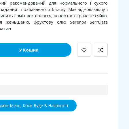
кий рекомендований для нормального і сухого
падання і позбавленого блиску. Має відновлюючу і
ивить і зміцнює волосся, повертає втрачене сяйво.
ня женьшеню, фруктову олію Serenoa Serrulata
ератин
У Кошик
мити Мене, Коли Буде В Наявності