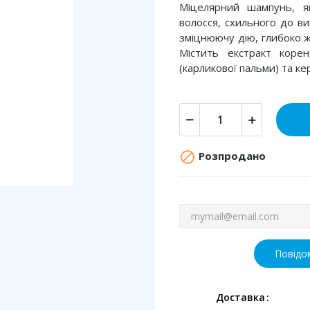
Міцелярний шампунь, я
волосся, схильного до ви
зміцнюючу дію, глибоко ж
Містить екстракт коре
(карликової пальми) та к

Розпродано
Повідо
Доставка