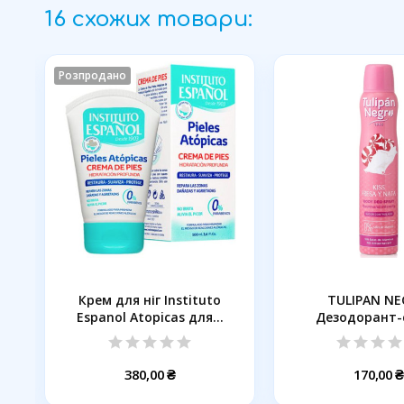
16 схожих товари:
Розпродано
я
Крем для ніг Instituto
TULIPAN N
Espanol Atopicas для...
Дезодорант-
Полуничний кр
380,00 ₴
170,00 ₴