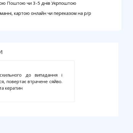
вою Поштою чи 3-5 днів Укрпоштою
манні, картою онлайн чи переказом на p/p
И
схильного до випадання і
ся, повертає втрачене сяйво.
та кератин