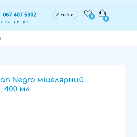
067 407 5302
Увійти
0
0
показати ще
и
an Negro міцелярний
 400 мл