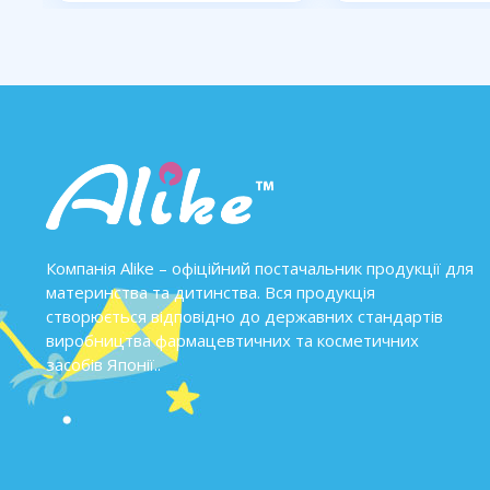
Компанія Alike – офіційний постачальник продукції для
материнства та дитинства. Вся продукція
створюється відповідно до державних стандартів
виробництва фармацевтичних та косметичних
засобів Японії..