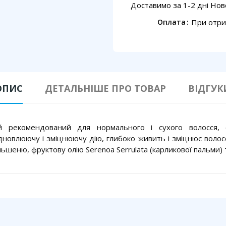
Доставимо за 1-2 дні Но
При отри
Оплата
ОПИС
ДЕТАЛЬНІШЕ ПРО ТОВАР
ВІДГУК
й рекомендований для нормального і сухого волосся, 
дновлюючу і зміцнюючу дію, глибоко живить і зміцнює волос
ьшеню, фруктову олію Serenoa Serrulata (карликової пальми) 