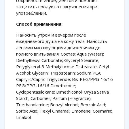
сохранность ингредиентов и помогает
защитить продукт от загрязнения при
употреблении.
Способ применения:
Наносить утром и вечером после
ежедневного душа на кожу тела. Наносить
легкими массирующими движениями до
полного впитывания. Состав: Aqua (Water);
Diethylhexyl Carbonate; Glyceryl Stearate;
Polyglyceryl-3 Methylglucose Distearate; Cetyl
Alcohol; Glycerin; Triisostearin; Sodium PCA;
Caprylic/Capric Triglyceride; Bis-PEG/PPG-16/16
PEG/PPG-16/16 Dimethicone;
Cyclopentasiloxane; Dimethiconol; Oryza Sativa
Starch; Carbomer; Parfum (Fragrance);
Triethanolamine; Benzyl Alcohol; Benzoic Acid;
Sorbic Acid; Hexyl Cinnamal; Limonene; Coumarin;
Linalool