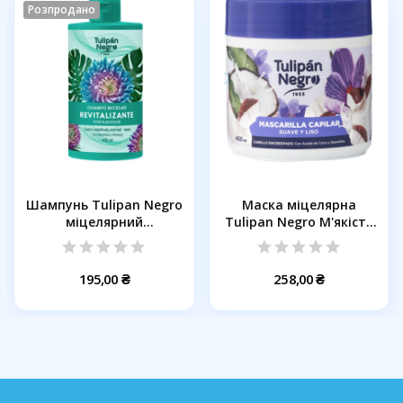
Розпродано
Шампунь Tulipan Negro
Маска міцелярна
міцелярний
Tulipan Negro М'якість
відновлюючий,...
та...
195,00 ₴
258,00 ₴