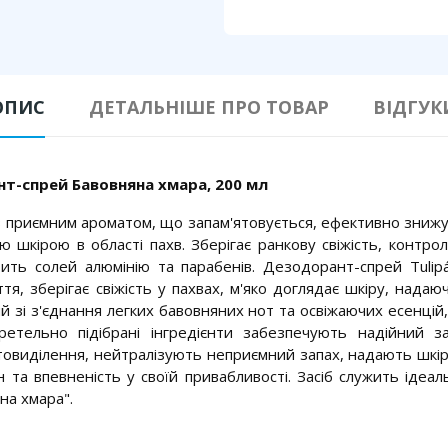
ОПИС
ДЕТАЛЬНІШЕ ПРО ТОВАР
ВІДГУК
т-спрей Бавовняна хмара, 200 мл
 приємним ароматом, що запам'ятовується, ефективно знижу
ою шкірою в області пахв. Зберігає ранкову свіжість, контр
тить солей алюмінію та парабенів. Дезодорант-спрей Tulip
я, зберігає свіжість у пахвах, м'яко доглядає шкіру, надаючи
 зі з'єднання легких бавовняних нот та освіжаючих есенцій
етельно підібрані інгредієнти забезпечують надійний з
иділення, нейтралізують неприємний запах, надають шкірі п
 та впевненість у своїй привабливості. Засіб служить іде
на хмара".