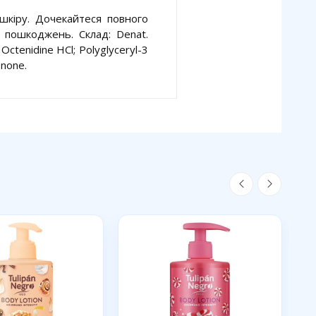
 шкіру. Дочекайтеся повного
х пошкоджень. Склад: Denat.
 Octenidine HCl; Polyglyceryl-3
onone.
Н