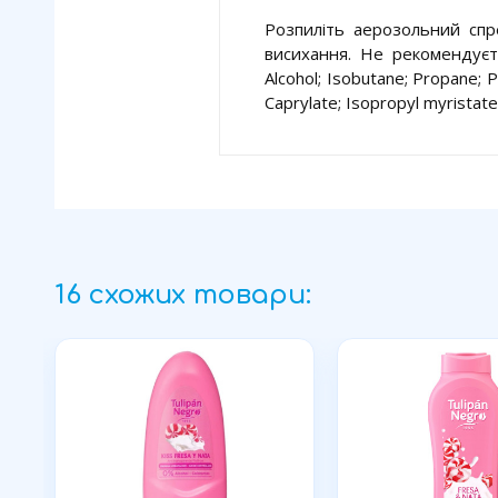
Розпиліть аерозольний спре
висихання. Не рекомендуєть
Alcohol; Isobutane; Propane; P
Caprylate; Isopropyl myristate
16 схожих товари: