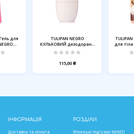
Гель для
TULIPAN NEGRO
TULIPAN
EGRO...
КУЛЬКОВИЙ дезодорант
для тіла
НІЖНИЙ...
115,00 ₴
ІНФОРМАЦІЯ
РОЗДІЛИ
Доставка та оплата
Японські підгузки MIMZІ