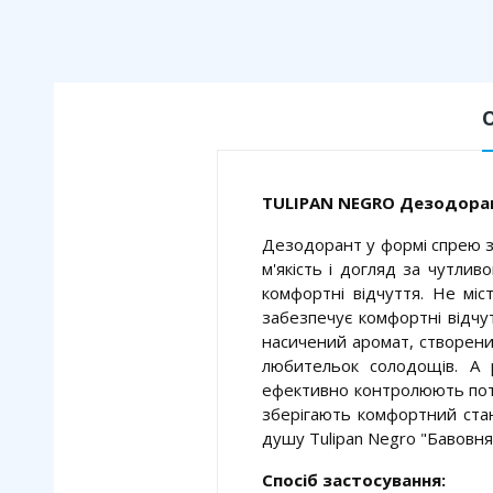
TULIPAN NEGRO Дезодоран
Дезодорант у формі спрею з
м'якість і догляд за чутлив
комфортні відчуття. Не міс
забезпечує комфортні відчутт
насичений аромат, створений
любительок солодощів. А р
ефективно контролюють потов
зберігають комфортний стан
душу Tulipan Negro "Бавовня
Спосіб застосування: