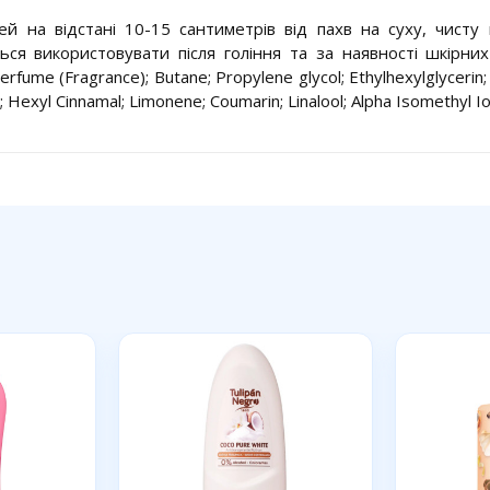
й на відстані 10-15 сантиметрів від пахв на суху, чисту
ся використовувати після гоління та за наявності шкірни
erfume (Fragrance); Butane; Propylene glycol; Ethylhexylglycerin;
; Hexyl Cinnamal; Limonene; Coumarin; Linalool; Alpha Isomethyl I