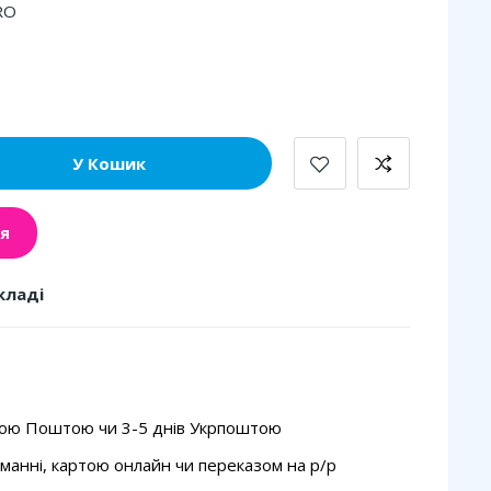
RO
У Кошик
я
кладі
вою Поштою чи 3-5 днів Укрпоштою
манні, картою онлайн чи переказом на p/p