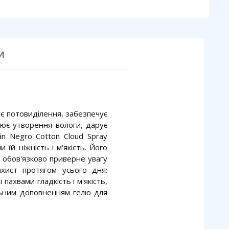
И
є потовиділення, забезпечує
олює утворення вологи, дарує
án Negro Cotton Cloud Spray
 їй ніжність і м'якість. Його
, обов'язково приверне увагу
ахист протягом усього дня:
ахвами гладкість і м'якість,
альним доповненням гелю для