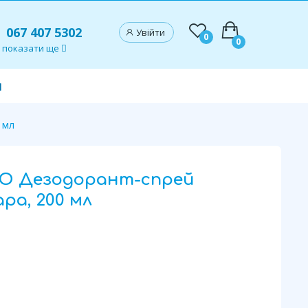
067 407 5302
Увійти
0
0
показати ще
и
 мл
O Дезодорант-спрей
ра, 200 мл