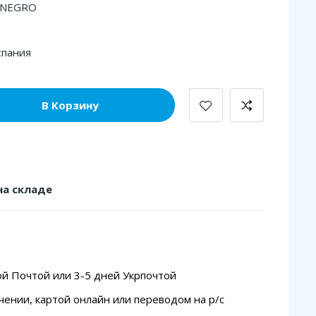
 NEGRO
спания
В Корзину
на складе
ой Почтой или 3-5 дней Укрпочтой
чении, картой онлайн или переводом на p/с