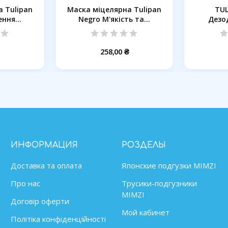
 Tulipan
Маска міцелярна Tulipan
TUL
ння...
Negro М'якість та...
Дезо
Бавов
258,00 ₴
ИНФОРМАЦИЯ
РОЗДЕЛЫ
Доставка та оплата
Японские подгузки MIMZІ
Про нас
Трусики-подгузники
MIMZI
Договір оферти
Мой кабинет
Політіка конфіденційності