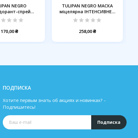
IPAN NEGRO
TULIPAN NEGRO МАСКА
дорант-спрей
міцелярна ІНТЕНСИВНЕ...
няна хмара,...
170,00 ₴
258,00 ₴
ПОДПИСКА
Хотите первым знать об акциях и новинках? -
Подпишитесь!
Подписка