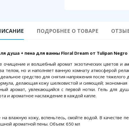
ПИСАНИЕ
ПОДРОБНЕЕ О ТОВАРЕ
ОТЗЫ
 душа + пена для ванны Floral Dream от Tulipan Negro
е очищение и волшебный аромат экзотических цветов и ам
за телом, но и наполняет ванную комнату атмосферой релак
идеальное средство для снятия напряжения после тяжелого д
ормула, делающая кожу шелковистой и сияющей; экономная 
ный аромат, увлекающийся с первой нотки. Гель для душ
тота и ароматное наслаждение в каждой капле.
е на влажную кожу, вспеньтесь, смойте водой. В качестве п
ышной ароматной пены. Объем: 650 мл